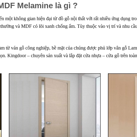
MDF Melamine là gì ?
 một không gian hiện đại từ đồ gỗ nội thất với rất nhiều ứng dụng tro
hường và MDF có lõi xanh chống ẩm. Tùy thuộc vào vị trí và nhu cầ
làm từ ván gỗ công nghiệp, bề mặt của chúng được phủ lớp vân gỗ Lam
họn. Kingdoor – chuyên sản xuất và lắp đặt
cửa nhựa
–
cửa gỗ
trên toà