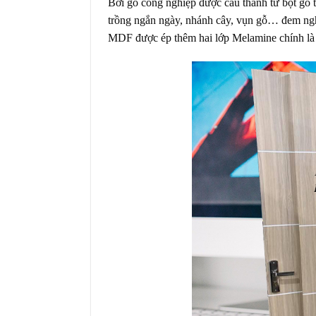
Bởi gỗ công nghiệp được cấu thành từ bột gỗ t
trồng ngắn ngày, nhánh cây, vụn gỗ… đem nghi
MDF được ép thêm hai lớp Melamine chính là n