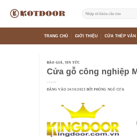
Bỏ
qua
Tìm
kiếm:
nội
dung
TRANG CHỦ
GIỚI THIỆU
CỬA THÉP VÂN
BÁO GIÁ
,
TIN TỨC
Cửa gỗ công nghiệp M
ĐĂNG VÀO
24/10/2023
BỞI
PHÒNG NGỦ CƯA