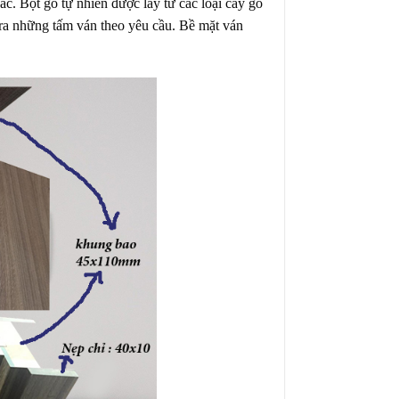
c. Bột gỗ tự nhiên được lấy từ các loại cây gỗ
ra những tấm ván theo yêu cầu. Bề mặt ván