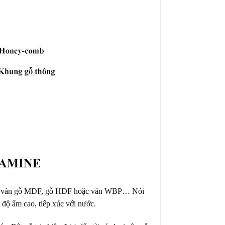
như: ván gỗ MDF, gỗ HDF hoặc ván WBP… Nói
độ ẩm cao, tiếp xúc với nước.