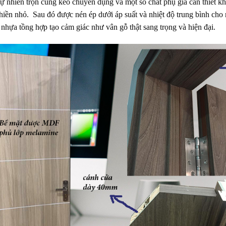
ự nhiên trộn cùng keo chuyên dụng và một số chất phụ gia cần thiết khá
ền nhỏ. Sau đó được nén ép dưới áp suất và nhiệt độ trung bình cho 
hựa tồng hợp tạo cảm giác như vân gỗ thật sang trọng và hiện đại.