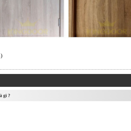
)
 gì ?