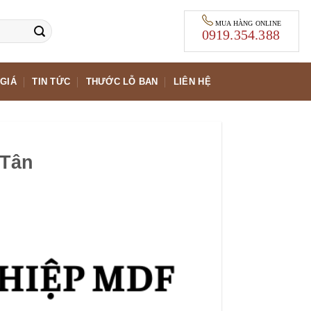
MUA HÀNG ONLINE
0919.354.388
GIÁ
TIN TỨC
THƯỚC LỖ BAN
LIÊN HỆ
 Tân