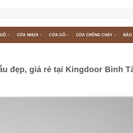
 GỖ
CỬA NHỰA
CỬA GỖ
CỬA CHỐNG CHÁY
BÁO 
 đẹp, giá rẻ tại Kingdoor Bình T