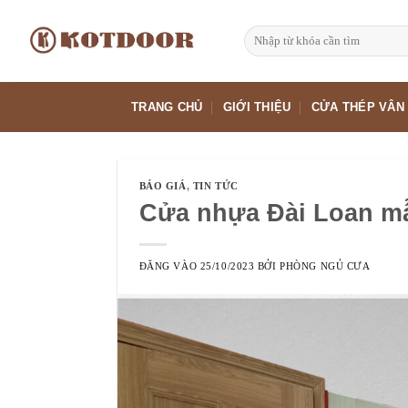
Bỏ
qua
Tìm
kiếm:
nội
dung
TRANG CHỦ
GIỚI THIỆU
CỬA THÉP VÂN
BÁO GIÁ
,
TIN TỨC
Cửa nhựa Đài Loan mẫu
ĐĂNG VÀO
25/10/2023
BỞI
PHÒNG NGỦ CƯA