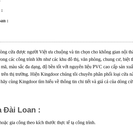
 :
oan :
ng cửa được người Việt ưa chuộng và tin chọn cho không gian nội thất
ong các công trình lớn như các khu đô thị, văn phòng, chung cư, biệt 
 mã, màu sắc đa dạng, độ bền tốt với nguyên liệu PVC cao cấp sản xu
trên thị trường. Hiện Kingdoor chúng tôi chuyên phân phối loại cửa nà
hãy cùng Kingdoor tìm hiểu về thông tin chi tiết và giá cả của dòng cử
 Đài Loan :
c gia công theo kích thước thực tế tạ công trình.