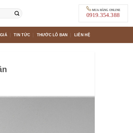
MUA HÀNG ONLINE
0919.354.388
GIÁ
TIN TỨC
THƯỚC LỖ BAN
LIÊN HỆ
ân