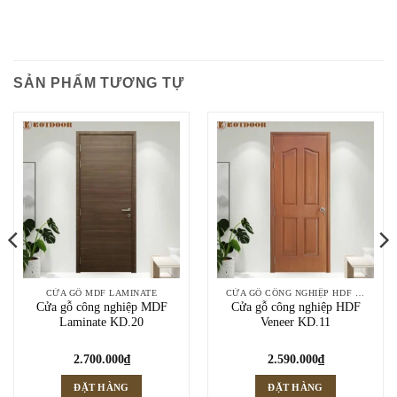
SẢN PHẨM TƯƠNG TỰ
CỬA GỖ MDF LAMINATE
CỬA GỖ CÔNG NGHIỆP HDF VENEER
Cửa gỗ công nghiệp MDF
Cửa gỗ công nghiệp HDF
Laminate KD.20
Veneer KD.11
2.700.000
₫
2.590.000
₫
ĐẶT HÀNG
ĐẶT HÀNG