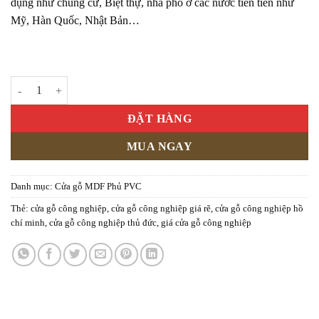
dụng như chung cư, Biệt thự, nhà phố ở các nước tiên tiến như
Mỹ, Hàn Quốc, Nhật Bản…
Cửa gỗ công nghiệp MDF phủ PVC KD.1023 số lượng
ĐẶT HÀNG
MUA NGAY
Danh mục:
Cửa gỗ MDF Phủ PVC
Thẻ:
cửa gỗ công nghiệp
,
cửa gỗ công nghiệp giá rẽ
,
cửa gỗ công nghiệp hồ
chí minh
,
cửa gỗ công nghiệp thủ đức
,
giá cửa gỗ công nghiệp