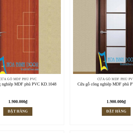
CỬA GỖ MDF PHỦ PVC
CỬA GỖ MDF PHỦ P
g nghiệp MDF phủ PVC KD.1048
Cửa gỗ công nghiệp MDF phủ 
1.900.000
₫
1.900.000
₫
ĐẶT HÀNG
ĐẶT HÀNG