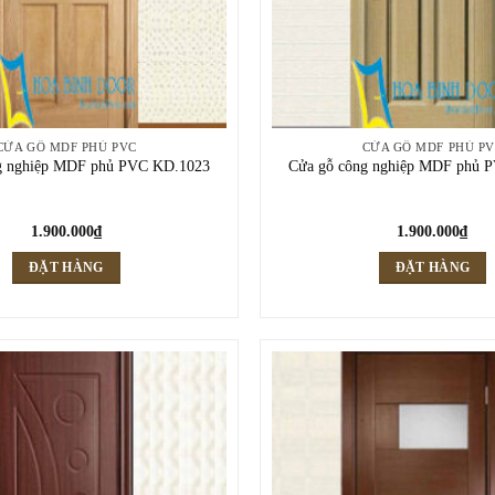
CỬA GỖ MDF PHỦ PVC
CỬA GỖ MDF PHỦ P
g nghiệp MDF phủ PVC KD.1023
Cửa gỗ công nghiệp MDF phủ 
1.900.000
₫
1.900.000
₫
ĐẶT HÀNG
ĐẶT HÀNG