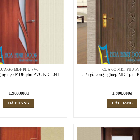
CỬA GỖ MDF PHỦ PVC
CỬA GỖ MDF PHỦ P
g nghiệp MDF phủ PVC KD.1041
Cửa gỗ công nghiệp MDF phủ 
1.900.000
₫
1.900.000
₫
ĐẶT HÀNG
ĐẶT HÀNG