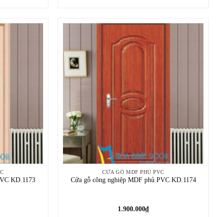
VC
CỬA GỖ MDF PHỦ PVC
PVC KD.1173
Cửa gỗ công nghiệp MDF phủ PVC KD.1174
1.900.000
₫