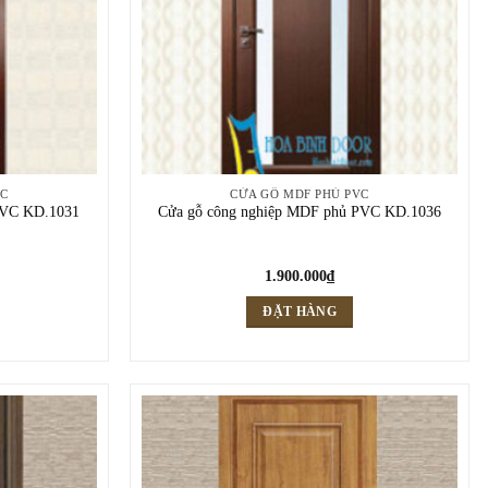
VC
CỬA GỖ MDF PHỦ PVC
PVC KD.1031
Cửa gỗ công nghiệp MDF phủ PVC KD.1036
1.900.000
₫
ĐẶT HÀNG