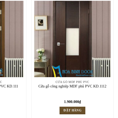
VC
CỬA GỖ MDF PHỦ PVC
 PVC KD.111
Cửa gỗ công nghiệp MDF phủ PVC KD.1112
1.900.000
₫
ĐẶT HÀNG