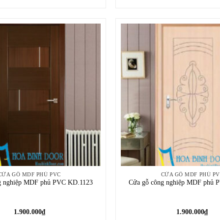
CỬA GỖ MDF PHỦ PVC
CỬA GỖ MDF PHỦ P
g nghiệp MDF phủ PVC KD.1123
Cửa gỗ công nghiệp MDF phủ 
1.900.000
₫
1.900.000
₫