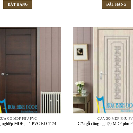
ĐẶT HÀNG
ĐẶT HÀNG
CỬA GỖ MDF PHỦ PVC
CỬA GỖ MDF PHỦ P
g nghiệp MDF phủ PVC KD.1174
Cửa gỗ công nghiệp MDF phủ 