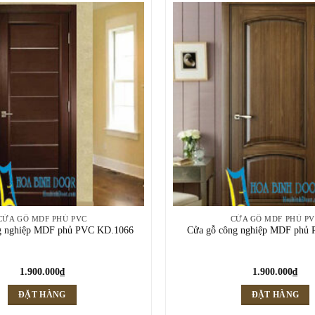
CỬA GỖ MDF PHỦ PVC
CỬA GỖ MDF PHỦ P
g nghiệp MDF phủ PVC KD.1066
Cửa gỗ công nghiệp MDF phủ
1.900.000
₫
1.900.000
₫
ĐẶT HÀNG
ĐẶT HÀNG