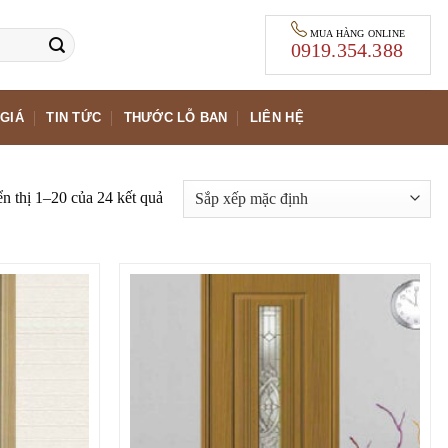
MUA HÀNG ONLINE
0919.354.388
GIÁ
TIN TỨC
THƯỚC LỖ BAN
LIÊN HỆ
n thị 1–20 của 24 kết quả