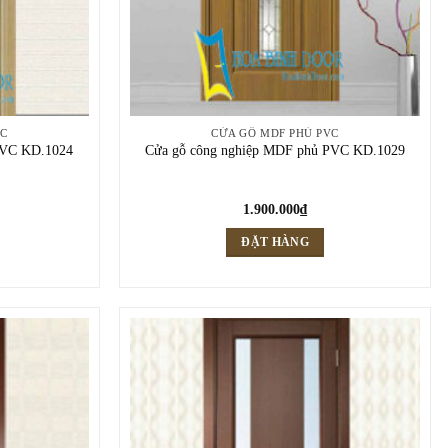
VC
CỬA GỖ MDF PHỦ PVC
PVC KD.1024
Cửa gỗ công nghiệp MDF phủ PVC KD.1029
1.900.000
₫
ĐẶT HÀNG