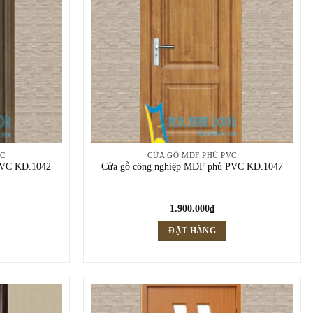
VC
CỬA GỖ MDF PHỦ PVC
PVC KD.1042
Cửa gỗ công nghiệp MDF phủ PVC KD.1047
1.900.000
₫
ĐẶT HÀNG