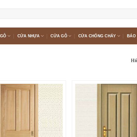
 GỖ
CỬA NHỰA
CỬA GỖ
CỬA CHỐNG CHÁY
BÁO 
Hiể