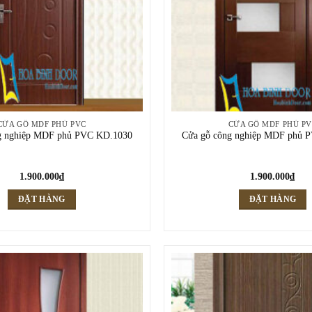
CỬA GỖ MDF PHỦ PVC
CỬA GỖ MDF PHỦ P
g nghiệp MDF phủ PVC KD.1030
Cửa gỗ công nghiệp MDF phủ 
1.900.000
₫
1.900.000
₫
ĐẶT HÀNG
ĐẶT HÀNG