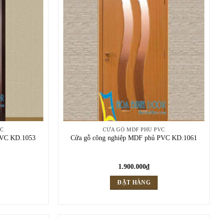
VC
CỬA GỖ MDF PHỦ PVC
PVC KD.1053
Cửa gỗ công nghiệp MDF phủ PVC KD.1061
1.900.000
₫
ĐẶT HÀNG