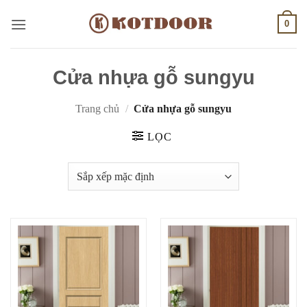
Bỏ
0
qua
nội
dung
Cửa nhựa gỗ sungyu
Trang chủ
/
Cửa nhựa gỗ sungyu
LỌC