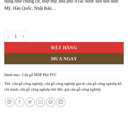
dụng như chung cư, Biệt thự, nhà phố ở các nước tiên tiến như
Mỹ, Hàn Quốc, Nhật Bản…
Cửa gỗ công nghiệp MDF phủ PVC KD.1061 số lượng
ĐẶT HÀNG
MUA NGAY
Danh mục:
Cửa gỗ MDF Phủ PVC
Thẻ:
cửa gỗ công nghiệp
,
cửa gỗ công nghiệp giá rẽ
,
cửa gỗ công nghiệp hồ
chí minh
,
cửa gỗ công nghiệp thủ đức
,
giá cửa gỗ công nghiệp