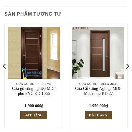
SẢN PHẨM TƯƠNG TỰ
CỬA GỖ MDF PHỦ PVC
CỬA GỖ MDF MELAMINE
Cửa gỗ công nghiệp MDF
Cửa Gỗ Công Nghiệp MDF
phủ PVC KD.1066
Melamine KD.27
1.900.000
₫
1.950.000
₫
ĐẶT HÀNG
ĐẶT HÀNG