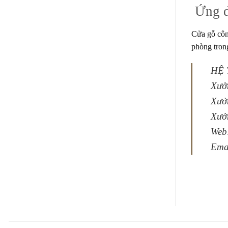
Ứng 
Cửa gỗ cô
phòng tron
HỆ 
Xưở
Xưở
Xưở
Web
Ema