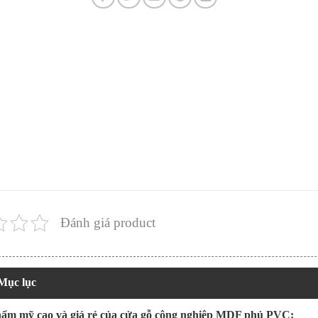
Đánh giá product
Mục lục
hẩm mỹ cao và giá rẻ của cửa gỗ công nghiệp MDF phủ PVC: