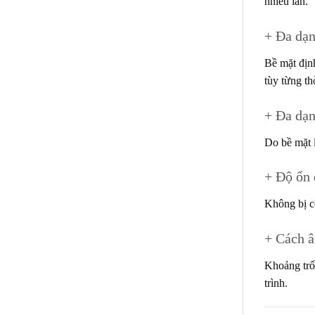
nhiều lần.
+ Đa dạ
Bề mặt định
tùy từng th
+ Đa dạ
Do bề mặt l
+ Độ ổn 
Không bị co
+ Cách â
Khoảng trốn
trình.