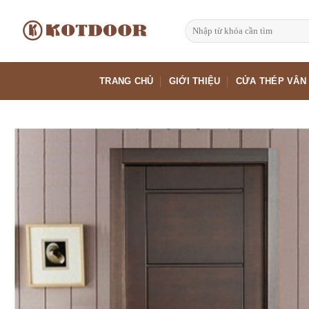
Bỏ
qua
Tìm
kiếm:
nội
dung
TRANG CHỦ
GIỚI THIỆU
CỬA THÉP VÂN