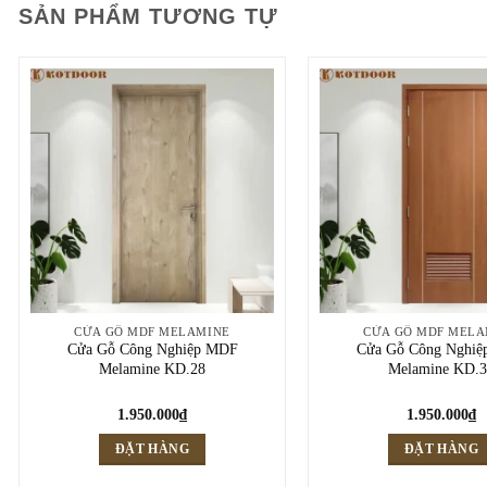
SẢN PHẨM TƯƠNG TỰ
CỬA GỖ MDF MELAMINE
CỬA GỖ MDF MELA
Cửa Gỗ Công Nghiệp MDF
Cửa Gỗ Công Nghi
Melamine KD.28
Melamine KD.3
1.950.000
₫
1.950.000
₫
ĐẶT HÀNG
ĐẶT HÀNG