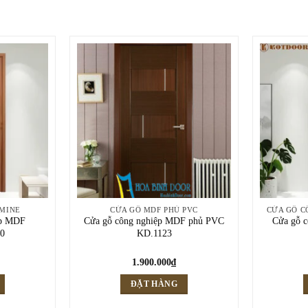
MINE
CỬA GỖ MDF PHỦ PVC
ệp MDF
Cửa gỗ công nghiệp MDF phủ PVC
Cửa gỗ c
0
KD.1123
1.900.000
₫
ĐẶT HÀNG