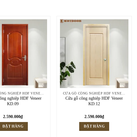
CỬA GỖ CÔNG NGHIỆP HDF VENEER
CỬA GỖ CÔNG NGHIỆP HDF VENEER
ông nghiệp HDF Veneer
Cửa gỗ công nghiệp HDF Veneer
KD.09
KD.12
2.590.000
₫
2.590.000
₫
ĐẶT HÀNG
ĐẶT HÀNG