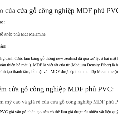
ạo của
cửa gỗ công nghiệp MDF phủ PV
ao
:
gỗ ghép phủ Mdf Melamine
cánh
:
g cánh được làm bằng gỗ thông new zealand đã qua xử lý, ở hai mặt
àn thiện bề mặt, ).
MDF
là viết tắt của từ (Medium Density Fiber) là 
bình tạo thành tấm, bề mặt ván MDF được ép thêm hai lớp Melamine (nh
iểm
cửa gỗ công nghiệp MDF phủ PVC
:
m mỹ cao và giá rẻ của cửa gỗ công nghiệp MDF phủ 
VC giả vân gỗ nhân tạo nên có thể làm giả được rất nhiều vật liệu quý 