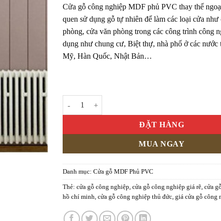
Cửa gỗ công nghiệp MDF phủ PVC
thay thế ngoạ
quen sử dụng gỗ tự nhiên để làm các loại cửa như
phòng, cửa văn phòng trong các công trình công n
dụng như chung cư, Biệt thự, nhà phố ở các nước t
Mỹ, Hàn Quốc, Nhật Bản…
Cửa gỗ công nghiệp MDF phủ PVC KD.1174 số lượn
ĐẶT HÀNG
MUA NGAY
Danh mục:
Cửa gỗ MDF Phủ PVC
Thẻ:
cửa gỗ công nghiệp
,
cửa gỗ công nghiệp giá rẽ
,
cửa g
hồ chí minh
,
cửa gỗ công nghiệp thủ đức
,
giá cửa gỗ công 