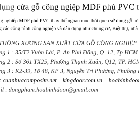
dụng
cửa gỗ công ngiệp MDF phủ PVC
t
ng nghiệp MDF phủ PVC
thay thế ngoạn mục thói quen sử dụng gỗ tự 
g các công trình công nghiệp và dân dụng như chung cư, Biệt thự, nh
THỐNG XƯỞNG SẢN XUẤT CỬA GỖ CÔNG NGHIỆP
ng 1 : 35/T2 Vườn Lài, P. An Phú Đông, Q. 12, Tp.HCM
ng 2 : Số 361 TX25, Phường Thạnh Xuân, Q12, TP. HC
ng 3 : K2-39, Tổ 48, KP 3, Nguyễn Tri Phương, Phường
:
cuanhuacomposite.net
–
kingdoor.com.vn
–
hoabinhdoo
il : dongpham.hoabinhdoor@gmail.com