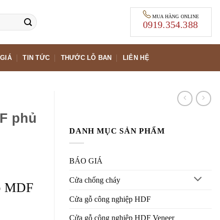
MUA HÀNG ONLINE
0919.354.388
GIÁ
TIN TỨC
THƯỚC LỖ BAN
LIÊN HỆ
F phủ
DANH MỤC SẢN PHẨM
BÁO GIÁ
Cửa chống cháy
ệp MDF
Cửa gỗ công nghiệp HDF
Cửa gỗ công nghiệp HDF Veneer