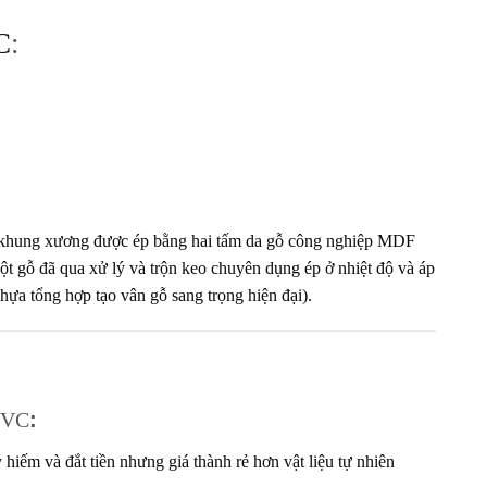
C
:
 khung xương được ép bằng hai tấm da gỗ công nghiệp MDF
bột gỗ đã qua xử lý và trộn keo chuyên dụng ép ở nhiệt độ và áp
ựa tổng hợp tạo vân gỗ sang trọng hiện đại).
PVC
:
hiếm và đắt tiền nhưng giá thành rẻ hơn vật liệu tự nhiên