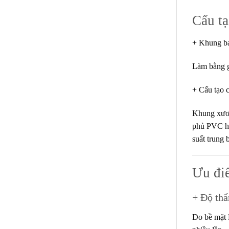
Cấu t
+ Khung b
Làm bằng 
+ Cấu tạo 
Khung xươn
phủ PVC ho
suất trung 
Ưu đ
+ Độ thẩ
Do bề mặt P