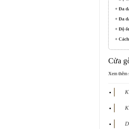
+ Đa d
+ Đa d
+ Độ ổ
+ Cách
Cửa g
Xem thêm s
K
K
D