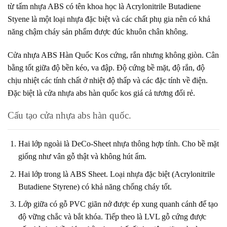
từ tấm nhựa ABS có tên khoa học là Acrylonitrile Butadiene
Styene là một loại nhựa đặc biệt và các chất phụ gia nên có khả
năng chậm cháy sản phẩm được đúc khuôn chân không.
Cửa nhựa ABS Hàn Quốc Kos cứng, rắn nhưng không giòn. Cân
bằng tốt giữa độ bền kéo, va đập. Độ cứng bề mặt, độ rắn, độ
chịu nhiệt các tính chất ở nhiệt độ thấp và các đặc tính về điện.
Đặc biệt là
cửa nhựa abs hàn quốc
kos giá cả tương đối rẻ.
Cấu tạo cửa nhựa abs hàn quốc.
Hai lớp ngoài là DeCo-Sheet nhựa thông hợp tính. Cho bề mặt
giống như vân gỗ thật và không hút ẩm.
Hai lớp trong là ABS Sheet. Loại nhựa đặc biệt (Acrylonitrile
Butadiene Styrene) có khả năng chống cháy tốt.
Lớp giữa có gỗ PVC giãn nở được ép xung quanh cánh để tạo
độ vững chắc và bắt khóa. Tiếp theo là LVL gỗ cứng được