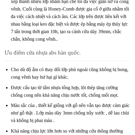
xếp thành nhiều lớp nhằm hạn chế tối đa việc giãn nở và cong
vênh. Cuối cùng là Honey-Comb được gia cố ở giữa nhằm tối
đa việc cách nhiệt và cách âm. Các lớp trên được liên kết với
nhau bằng loại keo đặc biệt và được ép bằng máy ép thủy lực
7 tấn trong thời gian 10h, tạo ra cánh cửa dày 39mm, chắc
chắn, không cong vênh..
Ưu điểm cửa nhựa abs hàn quốc.
Cho dù độ ẩm có thay đổi lớp phủ ngoài cũng không bị bong,
cong vênh hay hư hại gì khác.
Được cấu tạo từ tấm nhựa tổng hợp, lõi thép tăng cường
chống cong nên khả năng chịu nước tốt, chống mối mọt.
Màu sắc của , thiết kế giống với gỗ nên vẫn tạo được cảm giác
như gỗ thật . Lớp màu dày 3mm chống trầy xước , dễ lau chùi
và không bị phai màu .
Khả năng chịu lực lớn hơn so với những cửa thông thường