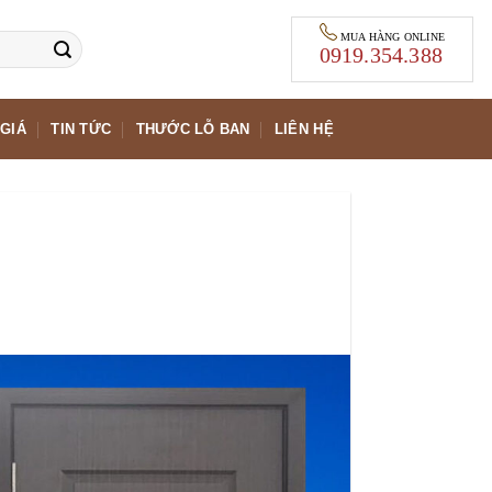
MUA HÀNG ONLINE
0919.354.388
GIÁ
TIN TỨC
THƯỚC LỖ BAN
LIÊN HỆ