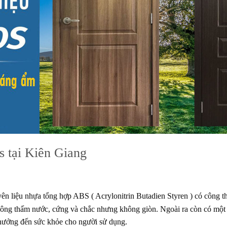
s tại Kiên Giang
yên liệu nhựa tổng hợp ABS ( Acrylonitrin Butadien Styren ) có côn
không thấm nước, cứng và chắc nhưng không giòn. Ngoài ra còn có một
hưởng đến sức khỏe cho người sử dụng.