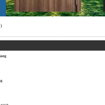
)
iang
ng