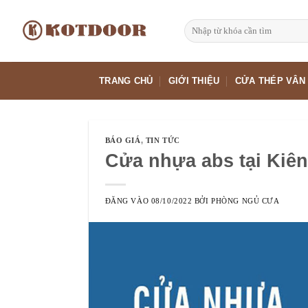
Bỏ
qua
Tìm
kiếm:
nội
dung
TRANG CHỦ
GIỚI THIỆU
CỬA THÉP VÂN
BÁO GIÁ
,
TIN TỨC
Cửa nhựa abs tại Kiê
ĐĂNG VÀO
08/10/2022
BỞI
PHÒNG NGỦ CƯA