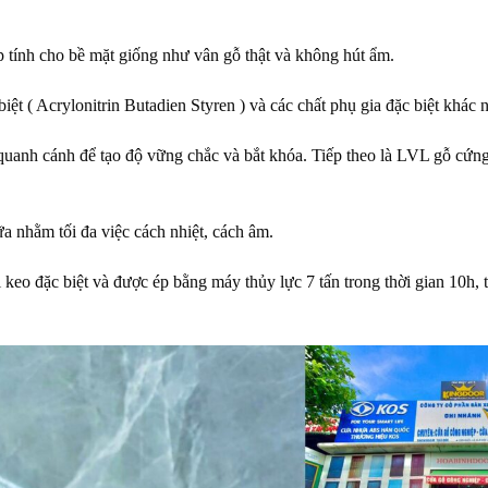
 tính cho bề mặt giống như vân gỗ thật và không hút ẩm.
biệt ( Acrylonitrin Butadien Styren ) và các chất phụ gia đặc biệt khác
uanh cánh để tạo độ vững chắc và bắt khóa. Tiếp theo là LVL gỗ cứng
 nhằm tối đa việc cách nhiệt, cách âm.
ại keo đặc biệt và được ép bằng máy thủy lực 7 tấn trong thời gian 10h