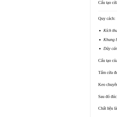
Cấu tạo c
Quy cách:
Kích th
Khung b
Dày cá
Cấu tạo củ
Tấm cửa đư
Keo chuyên 
Sau đó đúc
Chất liệu l