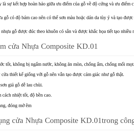
ày là sự kết hợp hoàn hảo giữa ưu điểm của gỗ về độ cứng và ưu điểm 
a gỗ có độ bám cao nên có thể sơn màu hoặc dán da tùy ý và tạo được
nhựa gỗ được đúc theo khuôn có sẵn và được khắc họa tiết tạo nhiều 
ểm cửa Nhựa Composite KD.01
ớc tốt, không bị ngấm nước, không ăn mòn, chống ẩm, chống mối mọt
 cửa thiết kế giống với gỗ nên vẫn tạo được cảm giác như gỗ thật.
sơn giả gỗ dễ lau chùi.
cách nhiệt tốt, độ bền cao.
àng, đóng mở êm
ụng cửa Nhựa Composite KD.01
trong công