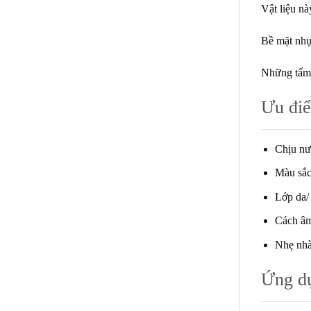
Vật liệu n
Bề mặt nhự
Những tấm 
Ưu đi
Chịu nư
Màu sắc
Lớp da/ 
Cách âm 
Nhẹ nh
Ứng d