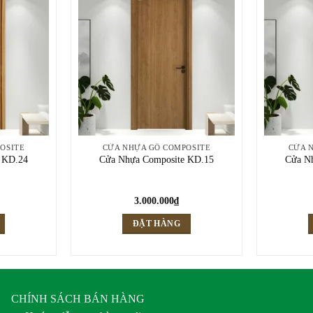
OSITE
CỬA NHỰA GỖ COMPOSITE
CỬA 
 KD.24
Cửa Nhựa Composite KD.15
Cửa N
3.000.000
₫
ĐẶT HÀNG
CHÍNH SÁCH BÁN HÀNG