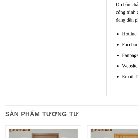
Do bản chất
công trình
đang dần p
Hotline
Faceboo
Fanpag
Website
Email:
T
SẢN PHẨM TƯƠNG TỰ