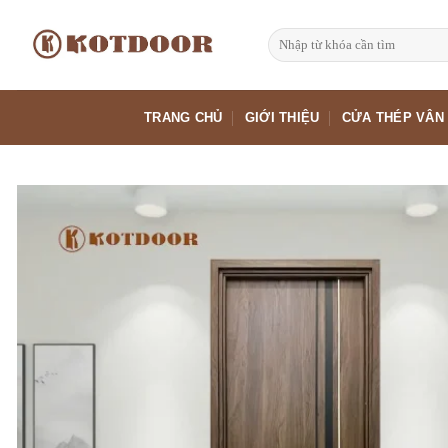
Bỏ
qua
Tìm
kiếm:
nội
dung
TRANG CHỦ
GIỚI THIỆU
CỬA THÉP VÂN