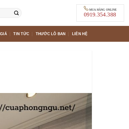
MUA HÀNG ONLINE
0919.354.388
GIÁ
TIN TỨC
THƯỚC LỖ BAN
LIÊN HỆ