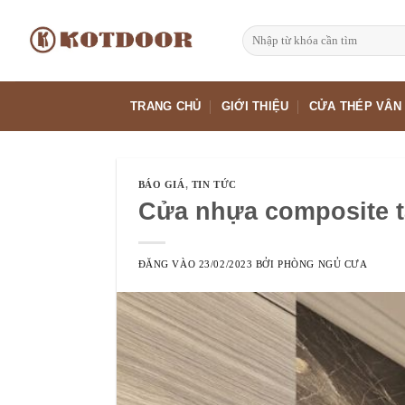
Bỏ
qua
Tìm
kiếm:
nội
dung
TRANG CHỦ
GIỚI THIỆU
CỬA THÉP VÂN
BÁO GIÁ
,
TIN TỨC
Cửa nhựa composite t
ĐĂNG VÀO
23/02/2023
BỞI
PHÒNG NGỦ CƯA