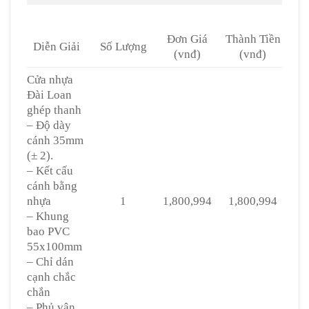
Đơn Giá
Thành Tiền
Diễn Giải
Số Lượng
(vnđ)
(vnđ)
Cửa nhựa
Đài Loan
ghép thanh
– Độ dày
cánh 35mm
(± 2).
– Kết cấu
cánh bằng
nhựa
1
1,800,994
1,800,994
– Khung
bao PVC
55x100mm
– Chỉ dán
cạnh chắc
chắn
– Phủ vân