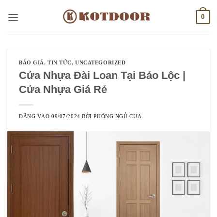
Bỏ
0
qua
nội
dung
BÁO GIÁ
,
TIN TỨC
,
UNCATEGORIZED
Cửa Nhựa Đài Loan Tại Bảo Lộc |
Cửa Nhựa Giá Rẻ
ĐĂNG VÀO
09/07/2024
BỞI
PHÒNG NGỦ CƯA