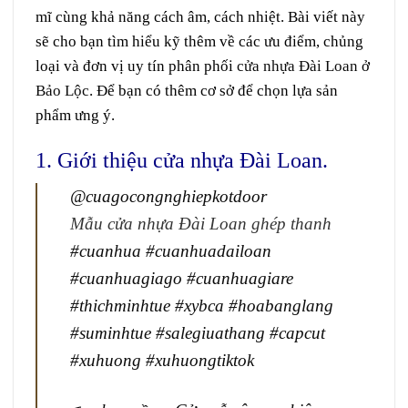
mĩ
cùng
khả năng cách âm, cách nhiệt. Bài viết này
sẽ
cho
bạn
tìm hiểu
kỹ
thêm
về các ưu điểm,
chủng
loại
và
đơn vị
uy tín
phân phối
cửa nhựa Đài Loan
ở
Bảo Lộc
. Đ
ể
bạn có thêm
cơ sở
để
chọn lựa
sản
phẩm
ưng ý
.
1. Giới thiệu cửa nhựa Đài Loan.
@cuagocongnghiepkotdoor
Mẫu cửa nhựa Đài Loan ghép thanh
#cuanhua
#cuanhuadailoan
#cuanhuagiago
#cuanhuagiare
#thichminhtue
#xybca
#hoabanglang
#suminhtue
#salegiuathang
#capcut
#xuhuong
#xuhuongtiktok