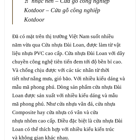
♬ nhạc nền – Cửa gỗ công nghiệp
Kotdoor – Cửa gỗ công nghiệp
Kotdoor
Đã có mặt trên thị trường Việt Nam
suốt
nhiều
năm
vừa qua
Cửa nhựa Đài Loan
, được
làm
từ
vật
liệu
nhựa PVC cao cấp. Cửa nhựa Đài Loan với
dây
chuyền
công nghệ
tiên tiến
đem
tới
độ
bền bỉ
cao.
V
à
chống chịu
được
với các
tác nhân
từ
thời
tiết
như
nắng mưa
, gió bão. Với nhiều kiểu dáng và
mẫu mã
phong phú.
D
òng
sản phẩm cửa nhựa Đài
Loan được
sản xuất
với nhiều kiểu dáng và mẫu
mã
phong phú.
N
hư
cửa nhựa
vân
đá
, cửa nhựa
Composite
hay
cửa nhựa có
vân
và cửa
nhựa
nhôm
cao cấp
. Điều
đặc biệt
là
cửa nhựa Đài
Loan
có thể
thích hợp
với nhiều
kiểu
kiến trúc
và
không gian
khác nhau.