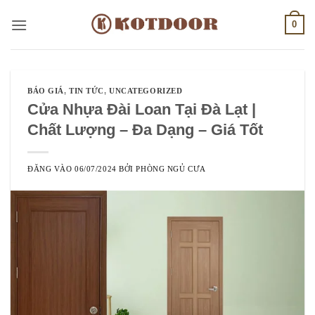
Bỏ
0
qua
nội
dung
BÁO GIÁ
,
TIN TỨC
,
UNCATEGORIZED
Cửa Nhựa Đài Loan Tại Đà Lạt |
Chất Lượng – Đa Dạng – Giá Tốt
ĐĂNG VÀO
06/07/2024
BỞI
PHÒNG NGỦ CƯA