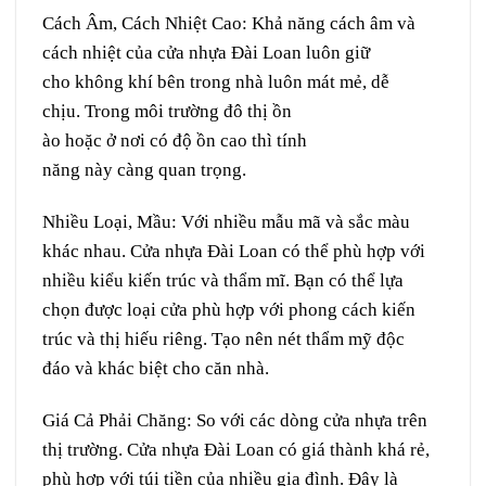
Cách Âm, Cách Nhiệt
Cao
:
Khả năng cách âm và
cách nhiệt của cửa nhựa Đài Loan
luôn
giữ
cho
không khí
bên trong nhà luôn
mát mẻ
,
dễ
chịu
. Trong môi trường đô thị
ồn
ào
hoặc
ở
nơi
có
độ
ồn cao thì
tính
năng
này
càng
quan trọng
.
Nhiều
Loại
,
Mầu
:
Với nhiều
mẫu mã
và
sắc màu
khác nhau. Cửa nhựa Đài Loan
có thể
phù hợp với
nhiều
kiểu
kiến trúc và
thẩm mĩ
. Bạn có thể
lựa
chọn
được
loại
cửa phù hợp với
phong cách
kiến
trúc
và
thị hiếu
riêng.
Tạo nên
nét
thẩm mỹ
độc
đáo
và
khác biệt
cho
căn
nhà.
Giá Cả Phải Chăng:
So với các
dòng
cửa
nhựa
trên
thị trường. Cửa nhựa Đài Loan có
giá thành
khá
rẻ
,
phù hợp với
túi tiền
của nhiều gia đình. Đây là