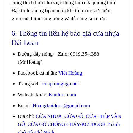
cùng
thích hợp
cho việc
dùng
làm cửa phòng tắm.
Đặc tính không bị
ăn mòn
khi tiếp xúc với nước
giúp cửa luôn
sáng
bóng
và dễ dàng
lau chùi
.
6. Thông tin liên hệ báo giá cửa nhựa
Đài Loan
Đường dây nóng – Zalo
:
0919.354.388
(Mr.Hoàng)
Facebook cá nhân:
Việt Hoàng
Trang web
:
cuaphongngu.net
Website khác:
Kotdoor.com
Email:
Hoangkotdoor@gmail.com
Địa chỉ:
CỬA NHỰA_CỬA GỖ_CỬA THÉP VÂN
GỖ_CỬA GỖ CHỐNG CHÁY-KOTDOOR Thành
phố Hồ Chí Minh