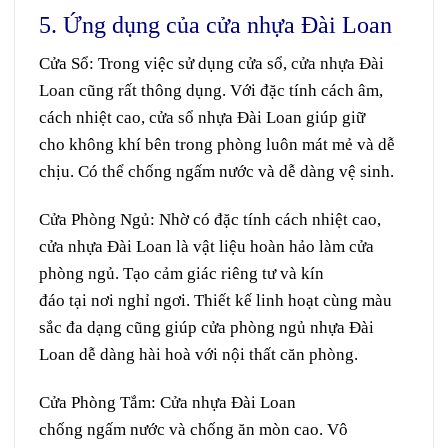
5. Ứng dụng của cửa nhựa Đài Loan
Cửa Sổ:
Trong việc
sử dụng
cửa sổ,
cửa nhựa Đài
Loan
cũng rất
thông dụng
. Với
đặc tính
cách âm,
cách nhiệt
cao
, cửa sổ nhựa Đài Loan giúp giữ
cho
không khí
bên trong
phòng
luôn
mát mẻ
và
dễ
chịu.
C
ó thể
chống
ngấm
nước và dễ dàng
vệ sinh
.
Cửa Phòng Ngủ:
Nhờ
có
đặc tính
cách nhiệt
cao
,
cửa nhựa Đài Loan là
vật liệu
hoàn hảo
làm
cửa
phòng ngủ. T
ạo
cảm giác
riêng tư và
kín
đáo
tại
nơi
nghỉ ngơi. Thiết kế
linh hoạt
cùng
màu
sắc
đa dạng
cũng giúp cửa phòng ngủ nhựa Đài
Loan dễ dàng
hài hoà
với nội thất
căn
phòng.
Cửa Phòng Tắm:
Cửa nhựa Đài Loan
chống
ngấm
nước và chống
ăn mòn
cao.
V
ô