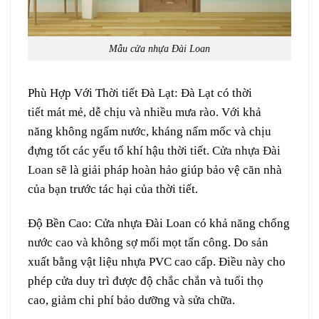
Mẫu cửa nhựa Đài Loan
Phù Hợp Với
Thời tiết
Đà Lạt:
Đà Lạt có
thời
tiết
mát mẻ
,
dễ chịu
và nhiều
mưa rào
. Với khả
năng
không
ngấm
nước,
kháng
nấm mốc
và
chịu
đựng
tốt
các
yếu tố
khí hậu
thời tiết.
Cửa nhựa Đài
Loan
sẽ là
giải pháp
hoàn hảo
giúp
bảo vệ
căn
nhà
của bạn
trước
tác hại
của
thời tiết
.
Độ Bền Cao:
Cửa nhựa Đài Loan có khả năng
chống
nước
cao
và không
sợ
mối mọt
tấn công.
D
o
sản
xuất
bằng
vật liệu
nhựa PVC cao cấp. Điều này
cho
phép
cửa
duy trì
được độ
chắc chắn
và tuổi thọ
cao,
giảm
chi phí
bảo dưỡng
và
sửa chữa
.