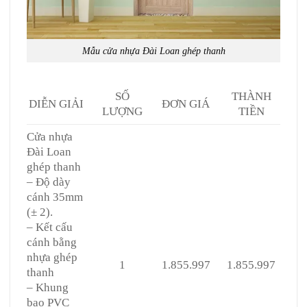
Mẫu cửa nhựa Đài Loan ghép thanh
SỐ
THÀNH
DIỄN GIẢI
ĐƠN GIÁ
LƯỢNG
TIỀN
Cửa nhựa
Đài Loan
ghép thanh
– Độ dày
cánh 35mm
(± 2).
– Kết cấu
cánh bằng
nhựa ghép
1
1.855.997
1.855.997
thanh
– Khung
bao PVC