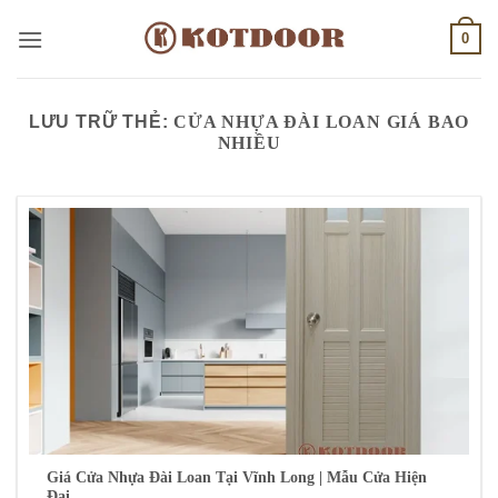
Bỏ
0
qua
nội
dung
LƯU TRỮ THẺ:
CỬA NHỰA ĐÀI LOAN GIÁ BAO
NHIỀU
Giá Cửa Nhựa Đài Loan Tại Vĩnh Long | Mẫu Cửa Hiện
Đại