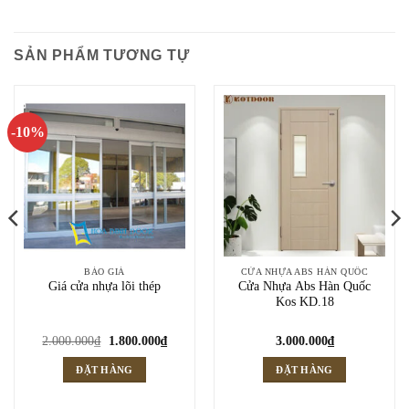
SẢN PHẨM TƯƠNG TỰ
-10%
BÁO GIÁ
CỬA NHỰA ABS HÀN QUỐC
Giá cửa nhựa lõi thép
Cửa Nhựa Abs Hàn Quốc
Kos KD.18
Giá
Giá
2.000.000
₫
1.800.000
₫
3.000.000
₫
gốc
hiện
là:
tại
ĐẶT HÀNG
ĐẶT HÀNG
2.000.000₫.
là:
1.800.000₫.