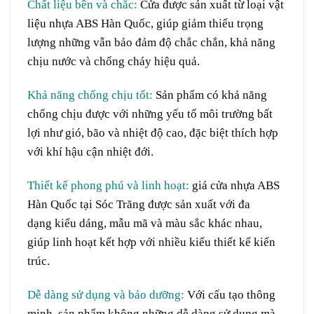
Chất liệu bền và
chắc
:
Cửa được
sản xuất
từ loại
vật
liệu
nhựa ABS
Hàn Quốc
, giúp
giảm thiểu
trọng
lượng
những
vẫn
bảo đảm
độ
chắc chắn
, khả năng
chịu
nước
và chống
cháy
hiệu quả.
Khả năng chống chịu
tốt
:
Sản phẩm có khả năng
chống chịu
được
với những
yếu tố
môi trường
bất
lợi
như
gió
,
bão
và
nhiệt độ
cao,
đặc biệt
thích hợp
với khí hậu
cận nhiệt đới
.
Thiết kế
phong phú
và
linh hoạt
:
giá cửa nhựa ABS
Hàn Quốc tại Sóc Trăng được sản xuất với
đa
dạng
kiểu dáng
,
mẫu mã
và
màu sắc
khác nhau,
giúp
linh hoạt
kết hợp
với nhiều
kiểu
thiết kế
kiến
trúc
.
Dễ dàng
sử dụng
và
bảo dưỡng
:
Với
cấu tạo
thông
minh, sản phẩm
không những
dễ dàng
sử dụng
mà