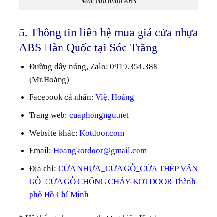
Mẫu cửa nhựa ABS
5. Thông tin liên hệ mua giá cửa nhựa
ABS Hàn Quốc tại Sóc Trăng
Đường dây nóng, Zalo
:
0919.354.388
(Mr.Hoàng)
Facebook cá nhân:
Việt Hoàng
Trang web
:
cuaphongngu.net
Website khác:
Kotdoor.com
Email:
Hoangkotdoor@gmail.com
Địa chỉ:
CỬA NHỰA_CỬA GỖ_CỬA THÉP VÂN
GỖ_CỬA GỖ CHỐNG CHÁY-KOTDOOR Thành
phố Hồ Chí Minh