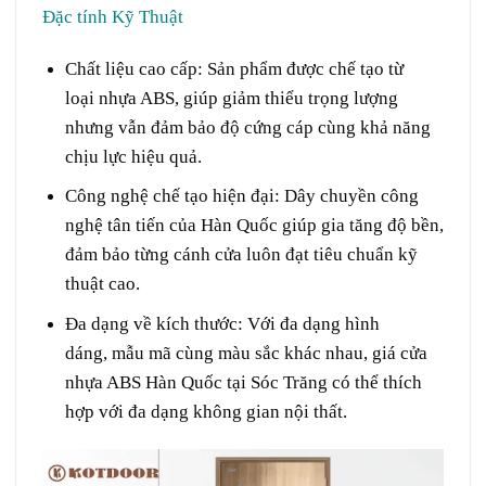
Đặc tính
Kỹ Thuật
Chất liệu cao cấp:
Sản phẩm được
chế tạo
từ
loại
nhựa ABS, giúp
giảm thiểu
trọng lượng
nhưng vẫn đảm bảo độ
cứng cáp
cùng
khả năng
chịu
lực
hiệu quả.
Công nghệ
chế tạo
hiện đại:
Dây chuyền
công
nghệ
tân tiến
của Hàn Quốc giúp
gia tăng
độ
bền
,
đảm bảo
từng
cánh
cửa
luôn
đạt
tiêu chuẩn
kỹ
thuật
cao.
Đa dạng về
kích thước
:
Với
đa dạng
hình
dáng
,
mẫu mã
cùng
màu sắc
khác nhau, giá cửa
nhựa ABS Hàn Quốc tại Sóc Trăng
có thể
thích
hợp
với
đa dạng
không gian nội thất.