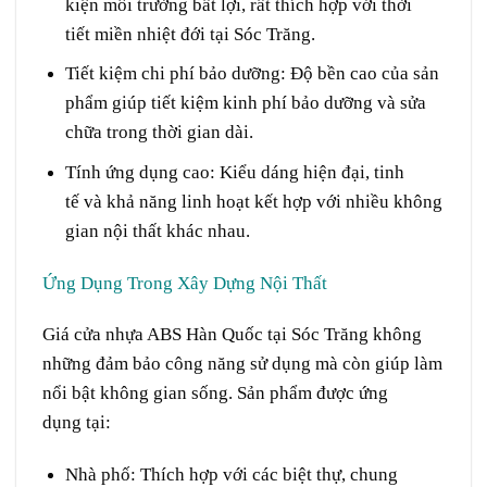
kiện
môi trường
bất lợi
,
rất
thích hợp
với
thời
tiết
miền
nhiệt đới
tại
Sóc Trăng.
Tiết kiệm chi phí
bảo dưỡng
:
Độ bền cao của sản
phẩm giúp
tiết kiệm
kinh phí
bảo dưỡng
và
sửa
chữa
trong thời gian dài.
Tính
ứng dụng
cao:
Kiểu dáng
hiện đại,
tinh
tế
và
khả năng
linh hoạt
kết hợp
với nhiều
không
gian
nội thất
khác nhau.
Ứng Dụng Trong
Xây Dựng
Nội Thất
Giá cửa nhựa ABS Hàn Quốc tại Sóc Trăng không
những
đảm bảo
công năng
sử dụng
mà còn
giúp
làm
nổi bật không gian sống. Sản phẩm được ứng
dụng
tại
:
Nhà
phố
:
Thích hợp
với các
biệt thự
,
chung