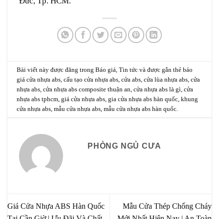
Đức, Tp. HCM.
Bài viết này được đăng trong
Báo giá
,
Tin tức
và được gắn thẻ
báo
giá cửa nhựa abs
,
cấu tạo cửa nhựa abs
,
cửa abs
,
cửa lùa nhựa abs
,
cửa
nhựa abs
,
cửa nhựa abs composite thuận an
,
cửa nhựa abs là gì
,
cửa
nhựa abs tphcm
,
giá cửa nhựa abs
,
gia cửa nhựa abs hàn quốc
,
khung
cửa nhựa abs
,
mẫu cửa nhựa abs
,
mẫu cửa nhựa abs hàn quốc
.
PHÒNG NGỦ CƯA
Giá Cửa Nhựa ABS Hàn Quốc
Mẫu Cửa Thép Chống Cháy
Tại Cần Giờ | Ưu Đãi Và Chất
Mới Nhất Hiện Nay | An Toàn