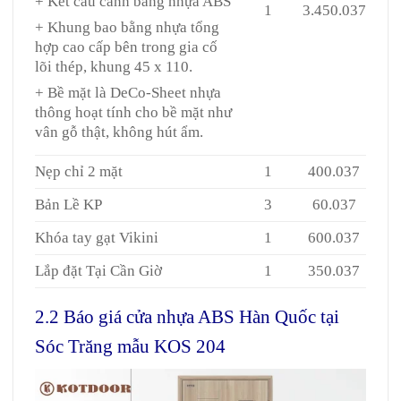
+ Kết cấu cánh bằng nhựa ABS
1
3.450.037
+ Khung bao bằng nhựa tổng
hợp cao cấp bên trong gia cố
lõi thép, khung 45 x 110.
+ Bề mặt là DeCo-Sheet nhựa
thông hoạt tính cho bề mặt như
vân gỗ thật, không hút ẩm.
Nẹp chỉ 2 mặt
1
400.037
Bản Lề KP
3
60.037
Khóa tay gạt Vikini
1
600.037
Lắp đặt Tại Cần Giờ
1
350.037
2.2 Báo giá cửa nhựa ABS Hàn Quốc tại
Sóc Trăng mẫu KOS 204