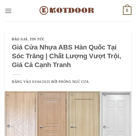
Bỏ
0
qua
nội
dung
BÁO GIÁ
,
TIN TỨC
Giá Cửa Nhựa ABS Hàn Quốc Tại
Sóc Trăng | Chất Lượng Vượt Trội,
Giá Cả Cạnh Tranh
ĐĂNG VÀO
03/04/2025
BỞI
PHÒNG NGỦ CƯA