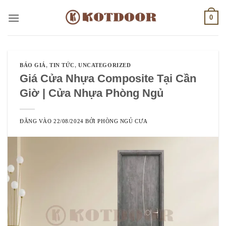
Bỏ
0
qua
nội
dung
BÁO GIÁ
,
TIN TỨC
,
UNCATEGORIZED
Giá Cửa Nhựa Composite Tại Cần
Giờ | Cửa Nhựa Phòng Ngủ
ĐĂNG VÀO
22/08/2024
BỞI
PHÒNG NGỦ CƯA