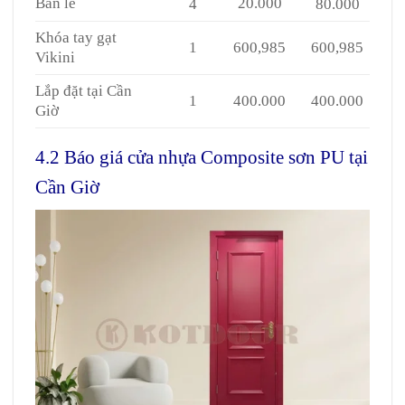
Bản lề
20.000
4
80.000
Khóa tay gạt
1
600,985
600,985
Vikini
Lắp đặt tại Cần
1
400.000
400.000
Giờ
4.2 Báo giá cửa nhựa Composite sơn PU tại
Cần Giờ