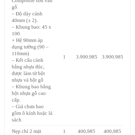
Composite sơn vân
gỗ
– Độ dày cánh
40mm (± 2).
– Khung bao: 45 x
100
+ Hệ 90mm áp
dụng tường (90 –
110mm)
1
3.900.985
3.900.985
– Kết cấu cánh
bằng nhựa đúc,
được làm từ bột
nhựa và bột gỗ
– Khung bao bằng
bột nhựa gỗ cao
cấp.
– Giá chưa bao
gồm ô kính hoặc lá
sách
Nẹp chỉ 2 mặt
1
400,985
400,985