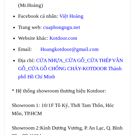
(Mr.Hoàng)
Facebook cá nhân:
Việt Hoàng
Trang web
:
cuaphongngu.net
Website khác:
Kotdoor.com
Email:
Hoangkotdoor@gmail.com
Địa chỉ:
CỬA NHỰA_CỬA GỖ_CỬA THÉP VÂN
GỖ_CỬA GỖ CHỐNG CHÁY-KOTDOOR Thành
phố Hồ Chí Minh
* Hệ thống showroom thương hiệu Kotdoor:
Showroom 1:
10/1F Tô Ký, Thới Tam Thôn, Hóc
Môn, TP.HCM
Showroom 2:
Kinh Dương Vương, P. An Lạc, Q. Bình