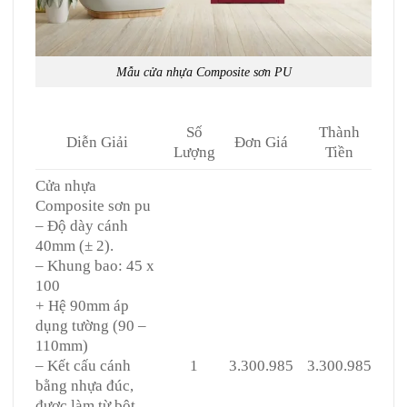
Mẫu cửa nhựa Composite sơn PU
Số
Thành
Diễn Giải
Đơn Giá
Lượng
Tiền
Cửa nhựa
Composite sơn pu
– Độ dày cánh
40mm (± 2).
– Khung bao: 45 x
100
+ Hệ 90mm áp
dụng tường (90 –
110mm)
– Kết cấu cánh
1
3.300.985
3.300.985
bằng nhựa đúc,
được làm từ bột