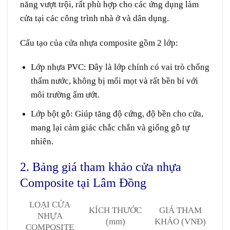
năng
vượt trội,
rất
phù hợp
cho
các
ứng dụng
làm
cửa
tại
các công trình nhà ở và
dân dụng
.
Cấu tạo
của cửa nhựa composite gồm 2 lớp:
Lớp nhựa PVC
: Đây là lớp chính có vai trò chống
thấm nước, không bị mối mọt và rất bền bỉ với
môi trường ẩm ướt.
Lớp bột gỗ
: Giúp tăng độ cứng, độ bền cho cửa,
mang lại cảm giác chắc chắn và giống gỗ tự
nhiên.
2. Bảng giá tham khảo cửa nhựa
Composite tại Lâm Đồng
LOẠI CỬA
KÍCH THƯỚC
GIÁ THAM
NHỰA
(mm)
KHẢO (VNĐ)
COMPOSITE