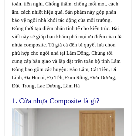
toàn, tiện nghi. Chống thấm, chống mối mọt, cách
âm, cách nhiệt hiệu quả. Sản phẩm này góp phần
bảo vệ ngôi nhà khỏi tác động của môi trường.
Đồng thời tạo điểm nhấn tinh tế cho kiến trúc. Bài
viết này sẽ giúp bạn khám phá mọi ưu điểm của cửa
nhựa composite. Từ giá cả đến bí quyết lựa chọn
phù hợp cho ngôi nhà tại Lâm Đồng. Chúng tôi
cung cấp bàn giao và lắp đặt trên toàn bộ tỉnh Lâm
Đồng bao gồm các huyện:
Bảo Lâm
,
Cát Tiên
,
Di
Linh
,
Đạ Huoai
,
Đạ Tẻh
,
Đam Rông
,
Đơn Dương
,
Đức Trọng
,
Lạc Dương
,
Lâm Hà
1. Cửa nhựa Composite là gì?