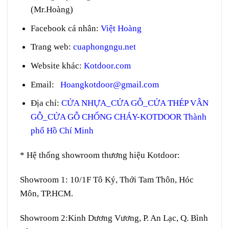
(Mr.Hoàng)
Facebook cá nhân:
Việt Hoàng
Trang web
:
cuaphongngu.net
Website khác:
Kotdoor.com
Email:
Hoangkotdoor@gmail.com
Địa chỉ:
CỬA NHỰA_CỬA GỖ_CỬA THÉP VÂN
GỖ_CỬA GỖ CHỐNG CHÁY-KOTDOOR Thành
phố Hồ Chí Minh
* Hệ thống showroom thương hiệu Kotdoor:
Showroom 1:
10/1F Tô Ký, Thới Tam Thôn, Hóc
Môn, TP.HCM.
Showroom 2:
Kinh Dương Vương, P. An Lạc, Q. Bình