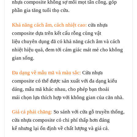
nhựa composite không
sợ
mối mọt
tấn công
,
góp
phần
gia tăng
tuổi thọ
cửa
.
Khả năng cách âm, cách nhiệt
cao
:
cửa nhựa
composite
dựa
trên
kết cấu
rỗng
cùng
vật
liệu
chuyên dụng
đã có khả năng cách âm và cách
nhiệt
hiệu quả
,
đem
tới
cảm giác
mát mẻ
cho không
gian sống.
Đa dạng về
mẫu mã
và
màu sắc
:
Cửa nhựa
composite có thể được
sản xuất
với
đa dạng
kiểu
dáng
,
mẫu mã
khác nhau,
cho phép
bạn
thoải
mái
chọn lựa
thích hợp
với
không gian
của
căn
nhà.
Giá cả
phải chăng
:
So sánh
với cửa gỗ
truyền thống
,
cửa nhựa composite có
chi phí
thấp
hơn
đáng
kể
nhưng
lại
ổn định
về
chất lượng và
giá cả
.