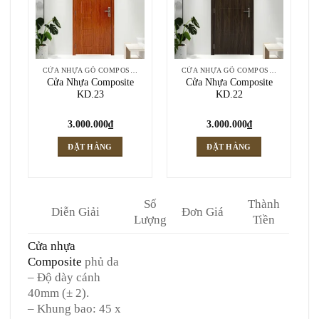
CỬA NHỰA GỖ COMPOSITE
CỬA NHỰA GỖ COMPOSITE
Cửa Nhựa Composite
Cửa Nhựa Composite
KD.23
KD.22
3.000.000
₫
3.000.000
₫
ĐẶT HÀNG
ĐẶT HÀNG
Số
Thành
Diễn Giải
Đơn Giá
Lượng
Tiền
Cửa nhựa
Composite
phủ da
– Độ dày cánh
40mm (± 2).
– Khung bao: 45 x