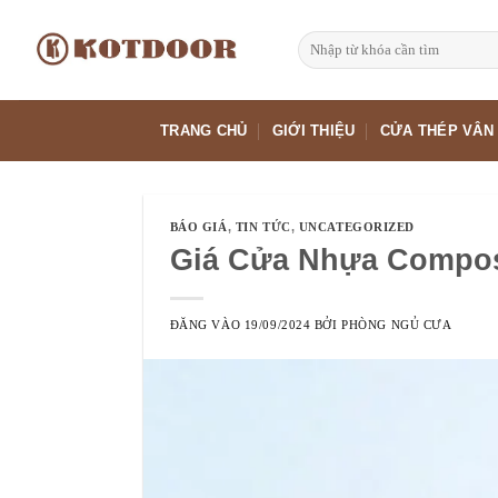
Bỏ
qua
Tìm
kiếm:
nội
dung
TRANG CHỦ
GIỚI THIỆU
CỬA THÉP VÂN
BÁO GIÁ
,
TIN TỨC
,
UNCATEGORIZED
Giá Cửa Nhựa Composi
ĐĂNG VÀO
19/09/2024
BỞI
PHÒNG NGỦ CƯA