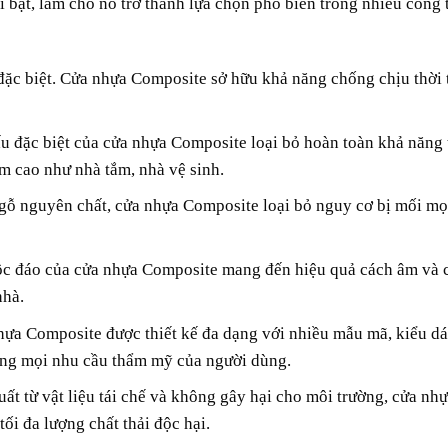
 bật, làm cho nó trở thành lựa chọn phổ biến trong nhiều công 
ặc biệt. Cửa nhựa Composite sở hữu khả năng chống chịu thời t
u đặc biệt của cửa nhựa Composite loại bỏ hoàn toàn khả năng
m cao như nhà tắm, nhà vệ sinh.
ỗ nguyên chất, cửa nhựa Composite loại bỏ nguy cơ bị mối mọt
c đáo của cửa nhựa Composite mang đến hiệu quả cách âm và c
nhà.
ựa Composite được thiết kế đa dạng với nhiều mẫu mã, kiểu dá
ứng mọi nhu cầu thẩm mỹ của người dùng.
ất từ vật liệu tái chế và không gây hại cho môi trường, cửa n
ối đa lượng chất thải độc hại.