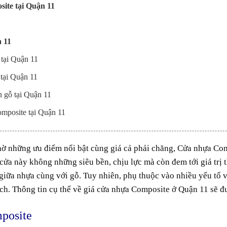
ite tại Quận 11
n 11
 tại Quận 11
tại Quận 11
 gỗ tại Quận 11
omposite tại Quận 11
hờ
những
ưu điểm
nổi bật
cùng
giá cả
phải chăng
, Cửa nhựa Co
 cửa này
không những
siêu bền
,
chịu
lực
mà còn
đem
tới
giá trị
giữa nhựa
cùng
với
gỗ. Tuy nhiên,
phụ thuộc
vào nhiều yếu tố
ệch
. Thông tin
cụ thể
về giá
cửa nhựa Composite
ở
Quận 11
sẽ đư
mposite