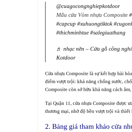
@cuagocongnghiepkotdoor
Mẫu cửa Vòm nhựa Composite
#
#capcup
#xuhuongtiktok
#cugon
#thichminhtue
#salegiuathang
♬ nhạc nền – Cửa gỗ công nghi
Kotdoor
Cửa nhựa Composite
là sự kết hợp hài hò
điểm vượt trội: khả năng chống nước, chố
Composite còn sở hữu khả năng cách âm, c
Tại Quận 11, cửa nhựa Composite được ưa 
thương mại, nhờ độ bền vượt trội và thiế
2. Bảng giá tham khảo cửa nh