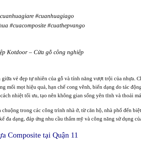
cuanhuagiare
#cuanhuagiago
hua
#cuacomposite
#cuathepvango
ệp Kotdoor – Cửa gỗ công nghiệp
a giữa vẻ đẹp tự nhiên của gỗ và tính năng vượt trội của nhựa.
ng mối mọt hiệu quả, hạn chế cong vênh, biến dạng do tác độn
ách nhiệt tối ưu, tạo nên không gian sống yên tĩnh và thoải má
chuộng trong các công trình nhà ở, từ căn hộ, nhà phố đến biệt
t kế đa dạng, đáp ứng nhu cầu thẩm mỹ và công năng sử dụng củ
ựa Composite tại Quận 11