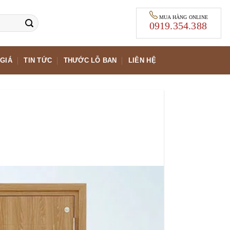
MUA HÀNG ONLINE
0919.354.388
GIÁ
TIN TỨC
THƯỚC LỖ BAN
LIÊN HỆ