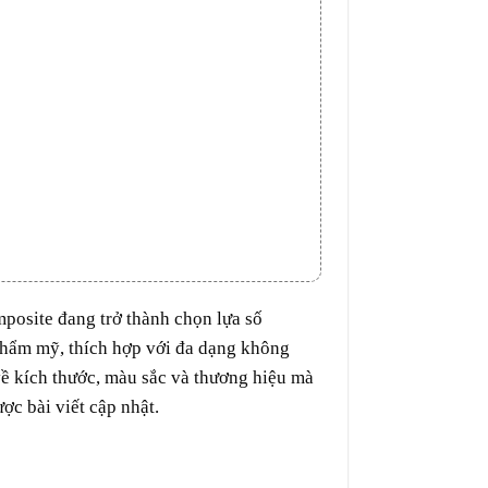
mposite đang trở thành
chọn lựa
số
thẩm mỹ
,
thích hợp
với
đa dạng
không
về
kích thước
,
màu sắc
và thương hiệu mà
ợc bài viết
cập nhật
.