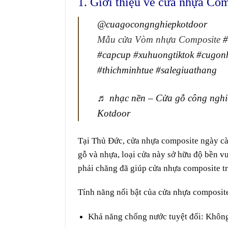
1. Giới thiệu về cửa nhựa Co
@cuagocongnghiepkotdoor
Mẫu cửa Vòm nhựa Composite
#
#capcup
#xuhuongtiktok
#cugon
#thichminhtue
#salegiuathang
♬ nhạc nền – Cửa gỗ công nghi
Kotdoor
Tại Thủ Đức,
cửa nhựa composite
ngày cà
gỗ và nhựa, loại cửa này sở hữu độ bền vư
phải chăng đã giúp cửa nhựa composite tr
Tính năng nổi bật của cửa nhựa composit
Khả năng chống nước tuyệt đối
: Không