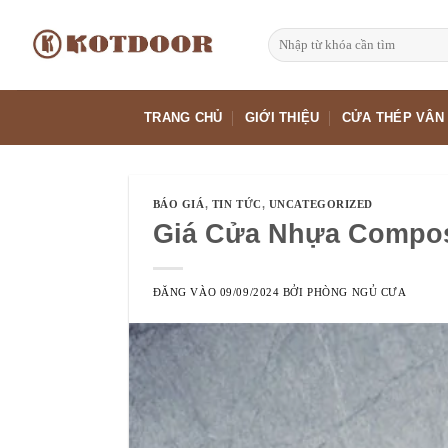
Bỏ
qua
Tìm
kiếm:
nội
dung
TRANG CHỦ
GIỚI THIỆU
CỬA THÉP VÂN
BÁO GIÁ
,
TIN TỨC
,
UNCATEGORIZED
Giá Cửa Nhựa Compos
ĐĂNG VÀO
09/09/2024
BỞI
PHÒNG NGỦ CƯA