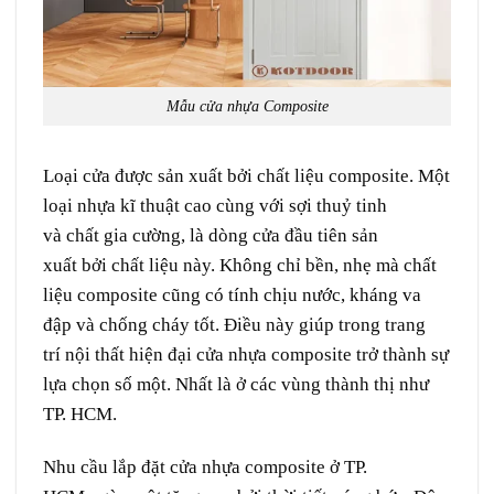
Mẫu cửa nhựa Composite
Loại cửa được
sản xuất
bởi
chất liệu composite. Một
loại nhựa
kĩ thuật
cao
cùng
với sợi thuỷ tinh
và
chất
gia cường
, là
dòng
cửa
đầu tiên
sản
xuất
bởi
chất liệu này. Không chỉ bền, nhẹ mà chất
liệu composite
cũng
có
tính
chịu
nước
,
kháng
va
đập
và chống
cháy
tốt. Điều này giúp trong
trang
trí
nội thất hiện đại
cửa nhựa composite
trở thành sự
lựa chọn
số một.
N
hất là
ở
các
vùng
thành thị
như
TP. HCM.
Nhu cầu
lắp đặt
cửa nhựa composite
ở
TP.