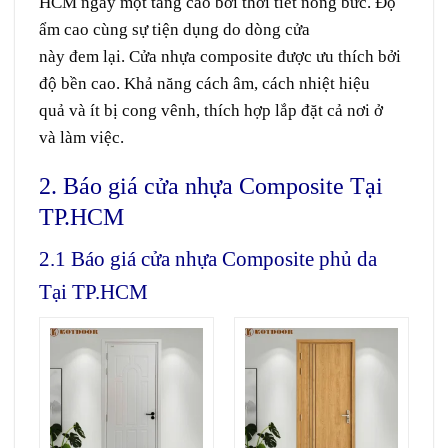
HCM
ngày một
tăng cao
bởi
thời tiết
nóng bức.
Độ
ẩm cao
cùng
sự
tiện dụng
do
dòng
cửa
này
đem
lại. Cửa nhựa composite được
ưu
thích
bởi
độ bền cao. Khả năng cách âm, cách nhiệt
hiệu
quả
và ít bị cong vênh,
thích hợp
lắp đặt
cả
nơi
ở
và
làm việc
.
2. Báo giá cửa nhựa Composite Tại
TP.HCM
2.1 Báo giá cửa nhựa Composite phủ da
Tại TP.HCM