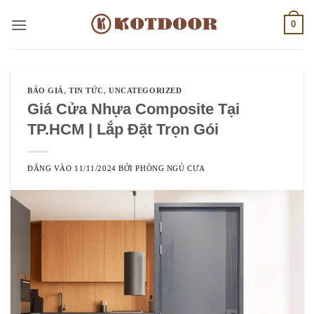
Bỏ
0
qua
nội
dung
BÁO GIÁ
,
TIN TỨC
,
UNCATEGORIZED
Giá Cửa Nhựa Composite Tại
TP.HCM | Lắp Đặt Trọn Gói
ĐĂNG VÀO
11/11/2024
BỞI
PHÒNG NGỦ CƯA