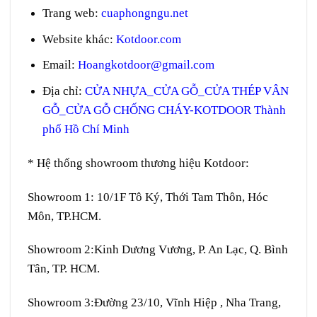
Trang web
:
cuaphongngu.net
Website khác:
Kotdoor.com
Email:
Hoangkotdoor@gmail.com
Địa chỉ:
CỬA NHỰA_CỬA GỖ_CỬA THÉP VÂN
GỖ_CỬA GỖ CHỐNG CHÁY-KOTDOOR Thành
phố Hồ Chí Minh
* Hệ thống showroom thương hiệu Kotdoor:
Showroom 1:
10/1F Tô Ký, Thới Tam Thôn, Hóc
Môn, TP.HCM.
Showroom 2:
Kinh Dương Vương, P. An Lạc, Q. Bình
Tân, TP. HCM.
Showroom 3:
Đường 23/10, Vĩnh Hiệp , Nha Trang,