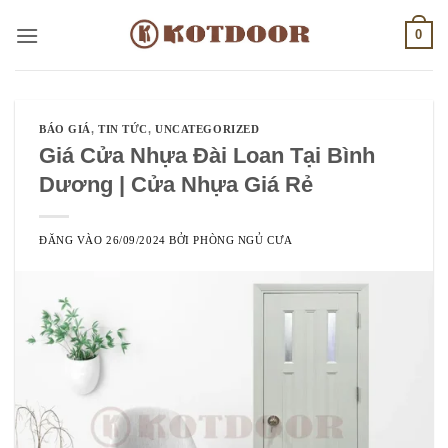
Bỏ
0
qua
nội
dung
BÁO GIÁ
,
TIN TỨC
,
UNCATEGORIZED
Giá Cửa Nhựa Đài Loan Tại Bình
Dương | Cửa Nhựa Giá Rẻ
ĐĂNG VÀO
26/09/2024
BỞI
PHÒNG NGỦ CƯA