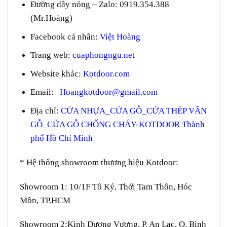
Đường dây nóng – Zalo
:
0919.354.388
(Mr.Hoàng)
Facebook cá nhân:
Việt Hoàng
Trang web
:
cuaphongngu.net
Website khác:
Kotdoor.com
Email:
Hoangkotdoor@gmail.com
Địa chỉ:
CỬA NHỰA_CỬA GỖ_CỬA THÉP VÂN
GỖ_CỬA GỖ CHỐNG CHÁY-KOTDOOR Thành
phố Hồ Chí Minh
* Hệ thống showroom thương hiệu Kotdoor:
Showroom 1:
10/1F Tô Ký, Thới Tam Thôn, Hóc
Môn, TP.HCM
Showroom 2:
Kinh Dương Vương, P. An Lạc, Q. Bình