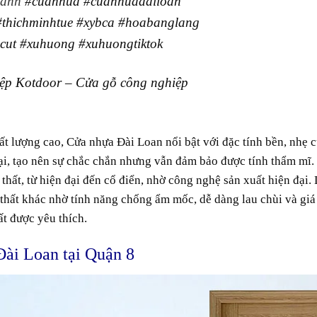
hanh
#cuanhua
#cuanhuadailoan
#thichminhtue
#xybca
#hoabanglang
cut
#xuhuong
#xuhuongtiktok
ệp Kotdoor – Cửa gỗ công nghiệp
ất lượng cao,
Cửa nhựa Đài Loan
nổi bật với
đặc tính
bền, nhẹ
c
i, tạo nên
sự
chắc chắn
nhưng vẫn
đảm bảo
được tính
thẩm mĩ
.
thất, từ hiện đại đến
cổ điển
, nhờ công nghệ sản xuất
hiện đại
.
 thất khác
nhờ
tính năng
chống
ẩm mốc
,
dễ dàng
lau chùi
và
giá
ất
được yêu thích.
Đài Loan tại Quận 8