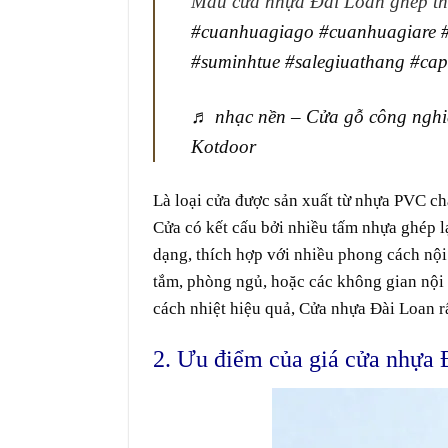
Mẫu cửa nhựa Đài Loan ghép t
#cuanhuagiago
#cuanhuagiare
#suminhtue
#salegiuathang
#cap
♬ nhạc nền – Cửa gỗ công nghi
Kotdoor
Là loại cửa được
sản xuất
từ nhựa PVC ch
Cửa có kết
cấu
bởi
nhiều
tấm
nhựa ghép lạ
dạng,
thích hợp
với nhiều phong cách nội 
tắm
, phòng ngủ, hoặc các không gian nội
cách nhiệt
hiệu quả
, Cửa nhựa Đài Loan
r
2. Ưu điểm của giá cửa nhựa 