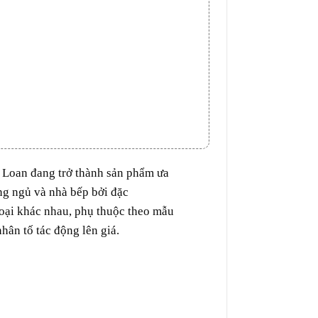
 Loan đang trở thành
sản phẩm
ưa
ng ngủ và
nhà bếp
bởi
đặc
oại
khác nhau,
phụ thuộc
theo
mẫu
nhân tố
tác động
lên
giá.