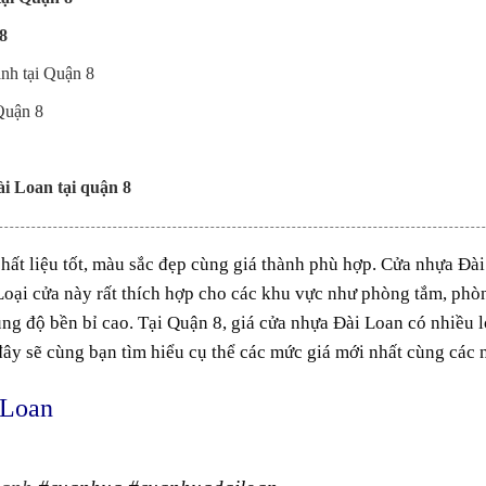
8
nh tại Quận 8
Quận 8
ài Loan tại quận 8
hất liệu
tốt
,
màu sắc
đẹp
cùng
giá thành
phù hợp.
Cửa nhựa Đài
 Loại cửa này
rất
thích hợp
cho các
khu vực
như phòng tắm, phò
ùng
độ
bền bỉ
cao. Tại
Quận 8
, giá
cửa nhựa Đài Loan
có nhiều
l
 đây sẽ
cùng
bạn tìm hiểu
cụ thể
các
mức
giá mới nhất
cùng
các
 Loan