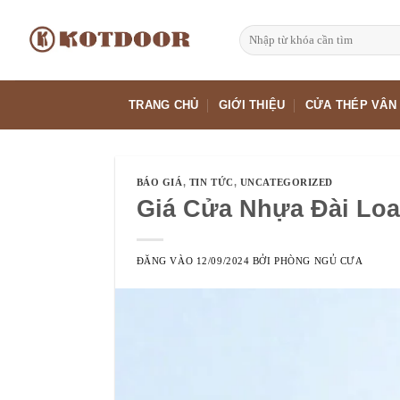
Bỏ
qua
Tìm
kiếm:
nội
dung
TRANG CHỦ
GIỚI THIỆU
CỬA THÉP VÂN
BÁO GIÁ
,
TIN TỨC
,
UNCATEGORIZED
Giá Cửa Nhựa Đài Loa
ĐĂNG VÀO
12/09/2024
BỞI
PHÒNG NGỦ CƯA