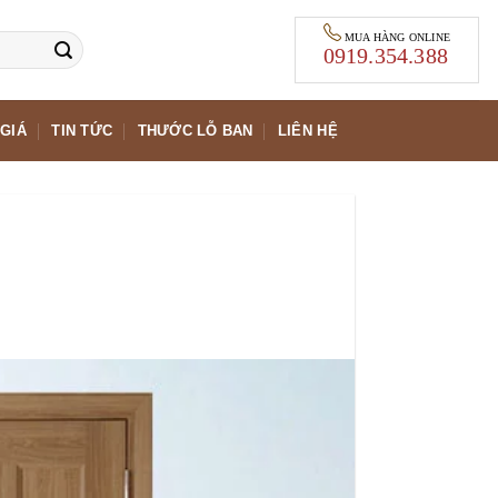
MUA HÀNG ONLINE
0919.354.388
GIÁ
TIN TỨC
THƯỚC LỖ BAN
LIÊN HỆ