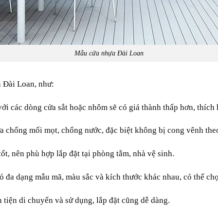
Mẫu cửa nhựa Đài Loan
 Đài Loan
,
như:
ới các
dòng
cửa
sắt
hoặc
nhôm
sẽ
có
giá thành
thấp
hơn,
thích
a chống mối mọt, chống
nước
,
đặc biệt
không bị cong vênh th
tốt
,
nên
phù hợp
lắp đặt
tại
phòng tắm, nhà vệ sinh.
có
đa dạng
mẫu mã
,
màu sắc
và
kích thước
khác nhau,
có thể
chọ
 tiện
di chuyển
và
sử dụng
,
lắp đặt
cũng
dễ dàng
.