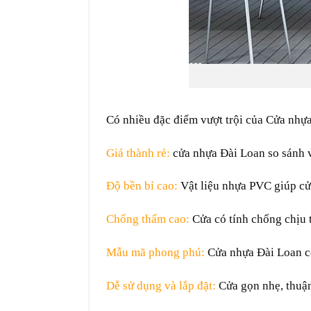
Có nhiều
đặc điểm
vượt trội
của
Cửa nhựa
Giá thành
rẻ
:
cửa nhựa Đài Loan
so sánh
v
Độ
bền bỉ
cao:
Vật liệu
nhựa PVC giúp cử
Chống
thấm
cao
:
Cửa có
tính
chống
chịu
Mẫu mã
phong phú
:
Cửa nhựa Đài Loan 
Dễ
sử dụng
và
lắp đặt
:
Cửa
gọn nhẹ
,
thuận