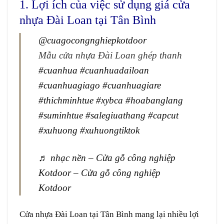
1. Lợi ích của việc sử dụng giá cửa
nhựa Đài Loan tại Tân Bình
@cuagocongnghiepkotdoor
Mẫu cửa nhựa Đài Loan ghép thanh
#cuanhua
#cuanhuadailoan
#cuanhuagiago
#cuanhuagiare
#thichminhtue
#xybca
#hoabanglang
#suminhtue
#salegiuathang
#capcut
#xuhuong
#xuhuongtiktok
♬ nhạc nền – Cửa gỗ công nghiệp
Kotdoor – Cửa gỗ công nghiệp
Kotdoor
Cửa nhựa Đài Loan
tại
Tân Bình
mang lại nhiều lợi