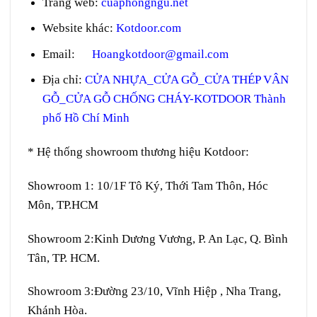
Trang web
:
cuaphongngu.net
Website khác:
Kotdoor.com
Email:
Hoangkotdoor@gmail.com
Địa chỉ:
CỬA NHỰA_CỬA GỖ_CỬA THÉP VÂN
GỖ_CỬA GỖ CHỐNG CHÁY-KOTDOOR Thành
phố Hồ Chí Minh
* Hệ thống showroom thương hiệu Kotdoor:
Showroom 1:
10/1F Tô Ký, Thới Tam Thôn, Hóc
Môn, TP.HCM
Showroom 2:
Kinh Dương Vương, P. An Lạc, Q. Bình
Tân, TP. HCM.
Showroom 3:
Đường 23/10, Vĩnh Hiệp , Nha Trang,
Khánh Hòa.