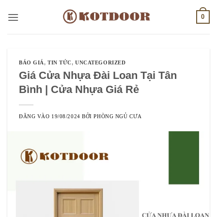
Bỏ
0
qua
nội
dung
BÁO GIÁ
,
TIN TỨC
,
UNCATEGORIZED
Giá Cửa Nhựa Đài Loan Tại Tân
Bình | Cửa Nhựa Giá Rẻ
ĐĂNG VÀO
19/08/2024
BỞI
PHÒNG NGỦ CƯA