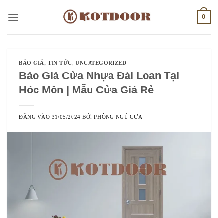
Bỏ
0
qua
nội
dung
BÁO GIÁ
,
TIN TỨC
,
UNCATEGORIZED
Báo Giá Cửa Nhựa Đài Loan Tại
Hóc Môn | Mẫu Cửa Giá Rẻ
ĐĂNG VÀO
31/05/2024
BỞI
PHÒNG NGỦ CƯA