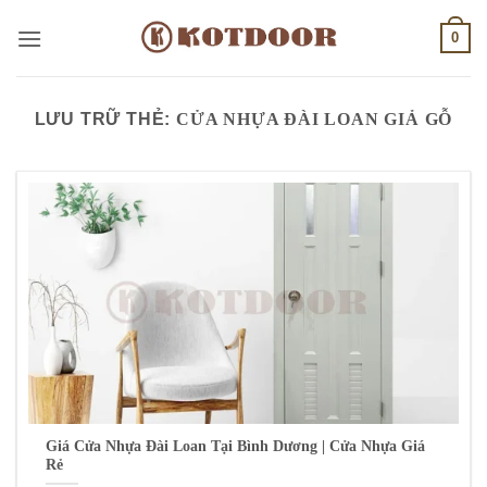
Bỏ
0
qua
nội
dung
LƯU TRỮ THẺ:
CỬA NHỰA ĐÀI LOAN GIẢ GỖ
Giá Cửa Nhựa Đài Loan Tại Bình Dương | Cửa Nhựa Giá
Rẻ