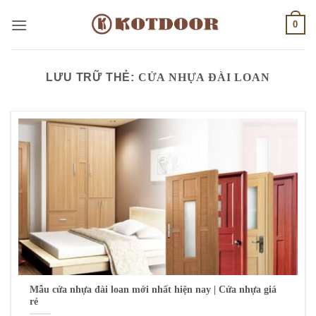
Bỏ
0
qua
nội
dung
LƯU TRỮ THẺ:
CỬA NHỰA ĐÀI LOAN
Mẫu cửa nhựa đài loan mới nhất hiện nay | Cửa nhựa giá
rẻ