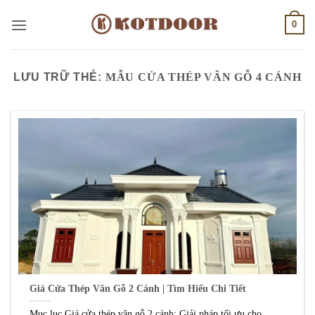
Bỏ
0
qua
nội
dung
LƯU TRỮ THẺ:
MẪU CỬA THÉP VÂN GỖ 4 CÁNH
Giá Cửa Thép Vân Gỗ 2 Cánh | Tìm Hiểu Chi Tiết
Mục lục Giá cửa thép vân gỗ 2 cánh: Giải pháp tối ưu cho