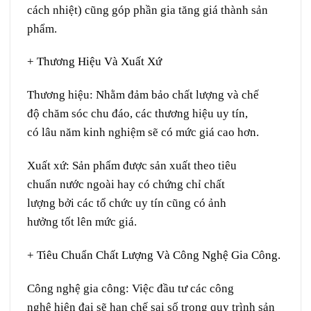
cách nhiệt) cũng
góp phần
gia tăng
giá thành sản
phẩm.
+ Thương Hiệu Và
Xuất Xứ
Thương hiệu:
Nhằm
đảm bảo chất lượng và
chế
độ
chăm sóc
chu đáo
, các thương hiệu uy tín,
có
lâu
năm kinh nghiệm
sẽ
có mức giá cao hơn.
Xuất xứ:
Sản phẩm được sản xuất theo tiêu
chuẩn
nước ngoài
hay có
chứng chỉ
chất
lượng
bởi
các tổ chức uy tín cũng có
ảnh
hưởng
tốt
lên
mức giá.
+ Tiêu Chuẩn Chất Lượng Và Công Nghệ Gia Công.
Công nghệ gia công:
Việc
đầu tư
các
công
nghệ
hiện đại
sẽ
hạn chế
sai số
trong
quy trình
sản