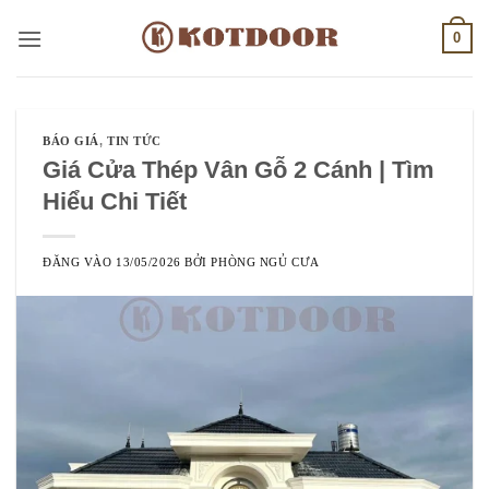
Bỏ
0
qua
nội
dung
BÁO GIÁ
,
TIN TỨC
Giá Cửa Thép Vân Gỗ 2 Cánh | Tìm
Hiểu Chi Tiết
ĐĂNG VÀO
13/05/2026
BỞI
PHÒNG NGỦ CƯA