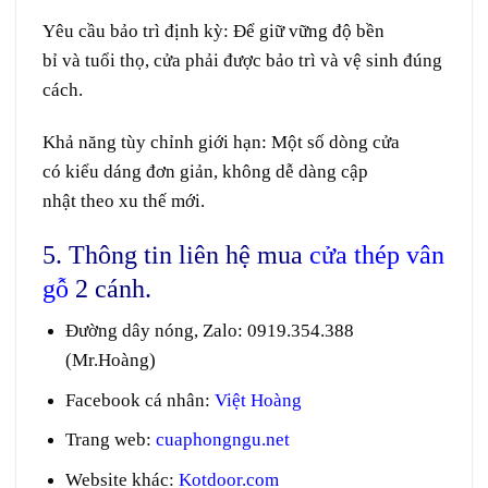
Yêu cầu bảo trì định kỳ:
Để
giữ
vững
độ
bền
bỉ
và
tuổi thọ
, cửa
phải
được bảo trì và vệ sinh đúng
cách.
Khả năng tùy chỉnh
giới hạn
:
Một số
dòng
cửa
có
kiểu dáng
đơn giản
, không
dễ dàng
cập
nhật
theo
xu thế
mới.
5. Thông tin liên hệ mua
cửa thép vân
gỗ
2 cánh.
Đường dây nóng, Zalo
:
0919.354.388
(Mr.Hoàng)
Facebook cá nhân:
Việt Hoàng
Trang web
:
cuaphongngu.net
Website khác:
Kotdoor.com