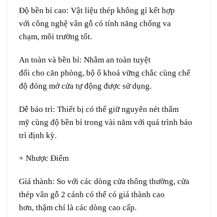
Độ
bền bỉ
cao:
Vật liệu
thép không gỉ
kết hợp
với
công nghệ
vân gỗ
có
tính năng
chống
va
chạm
,
môi trường
tốt
.
An toàn và
bền bỉ
:
Nhằm
an toàn
tuyệt
đối
cho
căn
phòng
,
bộ
ổ khoá
vững chắc
cùng
chế
độ
đóng
mở cửa
tự động
được sử dụng.
Dễ bảo trì:
Thiết bị
có thể
giữ
nguyên
nét
thẩm
mỹ
cùng
độ
bền bỉ
trong
vài
năm với
quá trình
bảo
trì định kỳ.
+ Nhược Điểm
Giá thành:
So với các
dòng
cửa
thông thường
, cửa
thép vân gỗ 2 cánh có thể có
giá thành
cao
hơn,
thậm chí
là các
dòng
cao cấp.