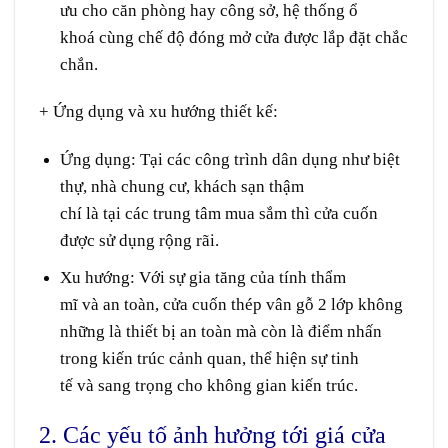
ưu
cho
căn
phòng
hay
công sở
, hệ thống
ổ
khoá
cùng
chế độ
đóng
mở cửa
được
lắp đặt
chắc
chắn
.
+ Ứng dụng và xu hướng thiết kế:
Ứng dụng:
Tại
các công trình dân dụng như biệt
thự,
nhà
chung cư
,
khách sạn
thậm
chí
là
tại
các
trung tâm
mua sắm
thì
cửa cuốn
được sử dụng
rộng rãi
.
Xu hướng:
Với sự gia tăng của
tính
thẩm
mĩ
và
an toàn
,
cửa cuốn
thép vân gỗ 2
lớp
không
những
là
thiết bị
an toàn
mà còn là điểm nhấn
trong
kiến trúc
cảnh quan
,
thể hiện
sự
tinh
tế
và
sang trọng
cho không gian
kiến trúc
.
2. Các yếu tố ảnh hưởng tới giá cửa