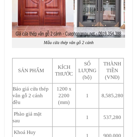
Mẫu cửa thép vân gỗ 2 cánh
SỐ
THÀNH
KÍCH
SẢN PHẨM
LƯỢNG
TIỀN
THƯỚC
(bộ)
(VNĐ)
Báo giá cửa thép
1200 x
vân gỗ 2 cánh
2200
1
8,585,280
đều
(mm)
Phào giả mặt
1
537,280
sau
Khoá Huy
1
900,000