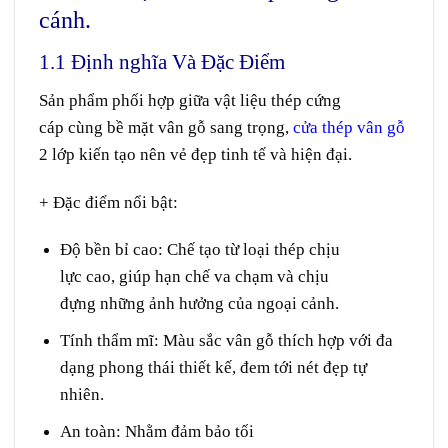
cánh.
1.1
Định nghĩa
Và Đặc Điểm
Sản phẩm
phối hợp
giữa
vật liệu
thép
cứng
cáp
cùng
bề mặt
vân gỗ
sang trọng
,
cửa thép vân gỗ
2
lớp
kiến tạo
nên vẻ
đẹp
tinh tế
và hiện đại.
+ Đặc điểm nổi bật:
Độ
bền bỉ
cao:
Chế tạo
từ loại
thép chịu
lực
cao
,
giúp
hạn chế
va chạm
và
chịu
đựng
những
ảnh hưởng
của
ngoại cảnh
.
Tính
thẩm mĩ
:
Màu sắc
vân gỗ
thích hợp
với
đa
dạng
phong thái
thiết kế
,
đem
tới
nét
đẹp tự
nhiên.
An toàn:
Nhằm
đảm bảo
tối