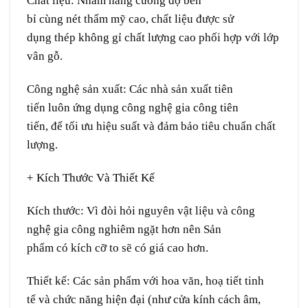
Chất liệu:
Nhằm
nâng
cường độ
bền
bỉ
cùng
nét
thẩm mỹ
cao
, chất liệu được sử
dụng
thép không gỉ
chất lượng cao
phối hợp
với lớp
vân gỗ.
Công nghệ sản xuất:
Các nhà sản xuất tiên
tiến
luôn
ứng dụng
công nghệ gia công
tiên
tiến
,
để
tối ưu
hiệu suất
và đảm bảo tiêu chuẩn
chất
lượng
.
+ Kích Thước Và Thiết Kế
Kích thước:
Vì
đòi hỏi
nguyên vật liệu
và công
nghệ gia công
nghiêm ngặt
hơn nên
Sản
phẩm
có
kích cỡ
to
sẽ
có giá cao hơn.
Thiết kế:
Các
sản phẩm
với
hoa văn
,
hoạ tiết
tinh
tế
và
chức năng
hiện đại
(như
cửa kính
cách âm,