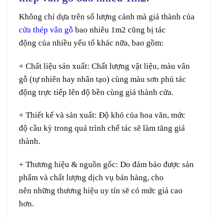
Không chỉ
dựa
trên
số lượng
cánh mà giá thành của
cửa thép vân gỗ
bao nhiêu 1m2
cũng
bị
tác
động
của nhiều yếu tố khác
nữa
, bao gồm:
+ Chất liệu sản xuất:
Chất lượng
vật liệu
,
màu
vân
gỗ (tự nhiên hay nhân tạo)
cùng
màu
sơn
phủ
tác
động
trực tiếp
lên
độ bền
cùng
giá thành
cửa
.
+ Thiết kế
và
sản xuất
:
Độ
khó
của
hoa văn
, mức
độ
cầu kỳ
trong
quá trình
chế tác
sẽ làm tăng giá
thành.
+ Thương hiệu & nguồn gốc:
Do
đảm bảo
được
sản
phẩm
và
chất lượng
dịch vụ
bán hàng,
cho
nên
những thương hiệu uy tín
sẽ
có mức giá cao
hơn.