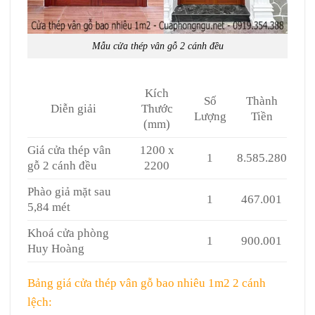
Mẫu cửa thép vân gỗ 2 cánh đều
Kích
Số
Thành
Diễn giải
Thước
Lượng
Tiền
(mm)
Giá cửa thép vân
1200 x
1
8.585.280
gỗ 2 cánh đều
2200
Phào giả mặt sau
1
467.001
5,84 mét
Khoá cửa phòng
1
900.001
Huy Hoàng
Bảng giá cửa thép vân gỗ bao nhiêu 1m2 2 cánh
lệch: