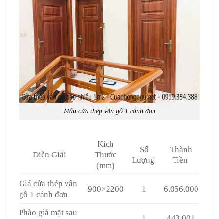
Mẫu cửa thép vân gỗ 1 cánh đơn
Kích
Số
Thành
Diễn Giải
Thước
Lượng
Tiền
(mm)
Giá cửa thép vân
900×2200
1
6.056.000
gỗ 1 cánh đơn
Phào giả mặt sau
1
443.001