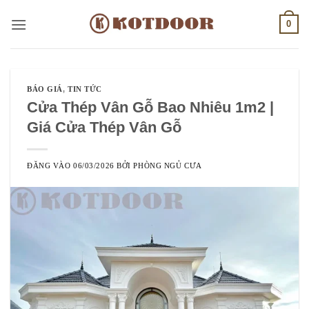
Bỏ
0
qua
nội
dung
BÁO GIÁ
,
TIN TỨC
Cửa Thép Vân Gỗ Bao Nhiêu 1m2 |
Giá Cửa Thép Vân Gỗ
ĐĂNG VÀO
06/03/2026
BỞI
PHÒNG NGỦ CƯA