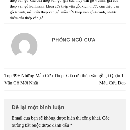
thép vân gỗ
,
Giá cửa thép vân gỗ
,
giá cửa thép vân gỗ 4 cánh
,
giá cửa
thép vân gỗ koffmann
,
khoá cửa thép vân gỗ
,
kích thước cửa thép vân
gỗ 4 cánh
,
mẫu cửa thép vân gỗ
,
mẫu cửa thép vân gỗ 4 cánh
,
nhược
điểm cửa thép vân gỗ
.
PHÒNG NGỦ CƯA
Top 99+ Những Mẫu Cửa Thép
Giá cửa thép vân gỗ tại Quận 1 |
Vân Gỗ Mới Nhất
Mẫu Cửa Đẹp
Để lại một bình luận
Email của bạn sẽ không được hiển thị công khai.
Các
trường bắt buộc được đánh dấu
*