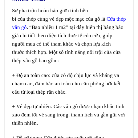
Sự
pha trộn
hoàn hảo
giữa
tính
bền
bỉ
của
thép
cùng
vẻ đẹp
mộc mạc
của gỗ là
Cửa thép
vân gỗ
. “Bao nhiêu 1 m2”
tại
đây
hiển thị
bảng
báo
giá
chi tiết
theo diện tích
thực tế
của cửa, giúp
người
mua
có thể
tham khảo
và
chọn lựa
kích
thước
thích hợp
. Một số
tính năng
nổi trội
của cửa
thép vân gỗ
bao gồm
:
+ Độ
an toàn
cao:
cửa có
độ
chịu lực và
kháng
va
chạm
cao
,
đảm bảo
an toàn
cho
căn
phòng
bởi
kết
cấu
từ loại
thép
rắn chắc
.
+ Vẻ đẹp
tự nhiên
:
Các
vân gỗ được
chạm khắc
tinh
xảo
đem
tới
vẻ
sang trọng
,
thanh lịch
và gần gũi với
thiên nhiên.
+ Dễ
sử dụng
:
Cửa được
sản xuất
với
công