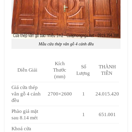
Mẫu cửa thép vân gỗ 4 cánh đều
Kích
Số
THÀNH
Diễn Giải
Thước
Lượng
TIỀN
(mm)
Giá cửa thép
vân gỗ 4 cánh
2700×2600
1
24.015.420
đều
Phào giả mặt
1
651.001
sau 8.14 mét
Khoá cửa