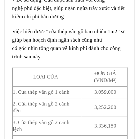
nghệ
phủ
đặc biệt
, giúp
ngăn ngừa
trầy xước
và
tiết
kiệm
chi phí
bảo dưỡng
.
Việc hiểu
được
“cửa thép vân gỗ bao nhiêu 1m2” sẽ
giúp bạn
hoạch định
ngân sách cũng như
có
góc
nhìn
tổng quan
về
kinh phí
dành
cho
công
trình
sau này
.
ĐƠN GIÁ
LOẠI CỬA
(VNĐ/M²)
1. Cửa thép vân gỗ 1 cánh
3,059,000
2. Cửa thép vân gỗ 2 cánh
3,252,200
đều
3. Cửa thép vân gỗ 2 cánh
3,336,150
lệch