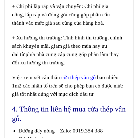
+ Chi phí
lắp ráp
và
vận chuyển:
Chi phí
gia
công
,
lắp ráp
và
đóng gói
cũng góp phần
cấu
thành
vào
mức giá
sau cùng
của
hàng hoá
.
+ Xu hướng thị trường:
Tình hình
thị trường
,
chính
sách
khuyến mãi, giảm giá theo mùa hay
ưu
đãi
từ
phía
nhà cung cấp
cũng
góp phần
làm thay
đổi
xu hướng
thị trường.
Việc
xem xét
cẩn thận
cửa thép vân gỗ
bao nhiêu
1m2
các
nhân tố
trên
sẽ
cho phép
bạn có được mức
giá
tốt
nhất
đúng
với
mục đích
đầu tư
.
4. Thông tin liên hệ mua cửa thép vân
gỗ.
Đường dây nóng – Zalo
:
0919.354.388