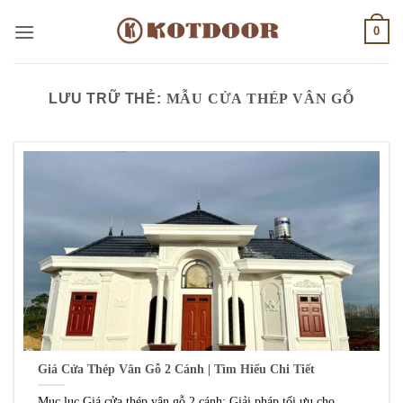
Bỏ
0
qua
nội
dung
LƯU TRỮ THẺ:
MẪU CỬA THÉP VÂN GỖ
Giá Cửa Thép Vân Gỗ 2 Cánh | Tìm Hiểu Chi Tiết
Mục lục Giá cửa thép vân gỗ 2 cánh: Giải pháp tối ưu cho