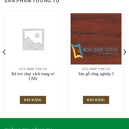
SẢN PHẨM TƯƠNG TỰ
CỬA THÉP VÂN GỖ
CỬA THÉP VÂN GỖ
Kệ tivi chạy vách trang trí
Sàn gỗ công nghiệp 5
CND
ĐẶT HÀNG
ĐẶT HÀNG