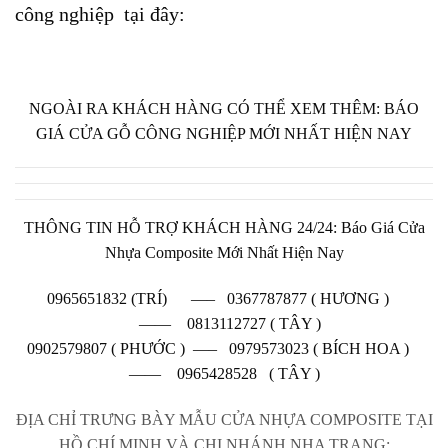
công nghiệp tại đây:
NGOÀI RA KHÁCH HÀNG CÓ THỂ XEM THÊM:
BÁO
GIÁ CỬA GỖ CÔNG NGHIỆP MỚI NHẤT HIỆN NAY
THÔNG TIN HỖ TRỢ KHÁCH HÀNG 24/24: Báo Giá Cửa
Nhựa Composite Mới Nhất Hiện Nay
0965651832 (TRÍ) —–
0367787877 ( HƯƠNG )
—— 0813112727 ( TÂY )
0902579807 ( PHƯỚC ) —– 0979573023 ( BÍCH HOA )
—— 0965428528 ( TÂY )
ĐỊA CHỈ TRƯNG BÀY MẪU CỬA NHỰA COMPOSITE TẠI
HỒ CHÍ MINH VÀ CHI NHÁNH NHA TRANG: