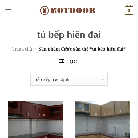
Bỏ
0
qua
nội
dung
tủ bếp hiện đại
Trang chủ
/
Sản phẩm được gắn thẻ “tủ bếp hiện đại”
LỌC