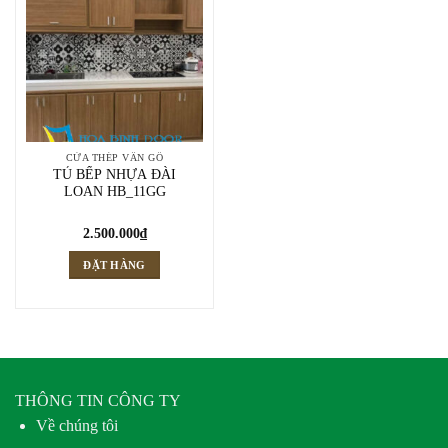
CỬA THÉP VÂN GỖ
TỦ BẾP NHỰA ĐÀI
LOAN HB_11GG
2.500.000
₫
ĐẶT HÀNG
THÔNG TIN CÔNG TY
Về chúng tôi