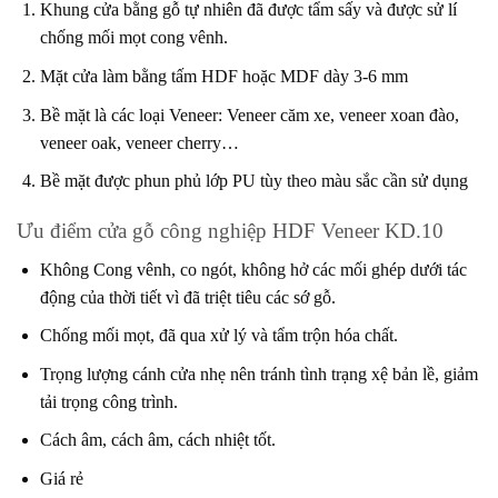
Khung cửa bằng gỗ tự nhiên đã được tẩm sấy và được sử lí
chống mối mọt cong vênh.
Mặt cửa làm bằng tấm HDF hoặc MDF dày 3-6 mm
Bề mặt là các loại Veneer: Veneer căm xe, veneer xoan đào,
veneer oak, veneer cherry…
Bề mặt được phun phủ lớp PU tùy theo màu sắc cần sử dụng
Ưu điểm cửa gỗ công nghiệp HDF Veneer KD.10
Không Cong vênh, co ngót, không hở các mối ghép dưới tác
động của thời tiết vì đã triệt tiêu các sớ gỗ.
Chống mối mọt, đã qua xử lý và tẩm trộn hóa chất.
Trọng lượng cánh cửa nhẹ nên tránh tình trạng xệ bản lề, giảm
tải trọng công trình.
Cách âm, cách âm, cách nhiệt tốt.
Giá rẻ