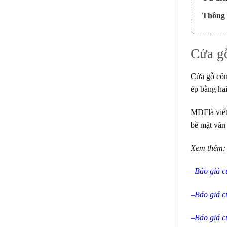
Thông t
Cửa g
Cửa gỗ cô
ép bằng ha
MDF
là vi
bề mặt ván
Xem thêm:
–
Báo giá c
–
Báo giá c
–
Báo giá c