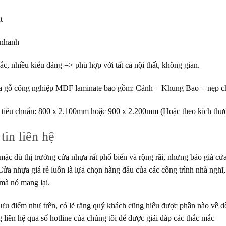
t
 nhanh
c, nhiều kiểu dáng => phù hợp với tất cả nội thất, không gian.
a gỗ công nghiệp MDF laminate bao gồm: Cánh + Khung Bao + nẹp chỉ
tiêu chuẩn: 800 x 2.100mm hoặc 900 x 2.200mm (Hoặc theo kích thước 
tin liên hệ
mặc dù thị trường cửa nhựa rất phổ biến và rộng rãi, nhưng báo giá cửa
Cửa nhựa giá rẻ luôn là lựa chọn hàng đầu của các công trình nhà nghĩ
mà nó mang lại.
ưu điểm như trên, có lẽ rằng quý khách cũng hiểu được phần nào về dò
g liên hệ qua số hotline của chúng tôi để được giải đáp các thắc mắc