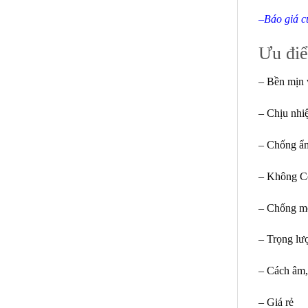
–
Báo giá c
Ưu đi
– Bền mịn 
– Chịu nhiệ
– Chống ẩm
– Không Con
– Chống mối
– Trọng lượ
– Cách âm, 
– Giá rẻ