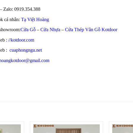
 – Zalo
:
0919.354.388
k cá nhân:
Tạ Việt Hoàng
 showroom:
Cửa Gỗ – Cửa Nhựa – Cửa Thép Vân Gỗ Kotdoor
web
:
//kotdoor.com
web
:
cuaphongngu.net
hoangkotdoor@gmail.com