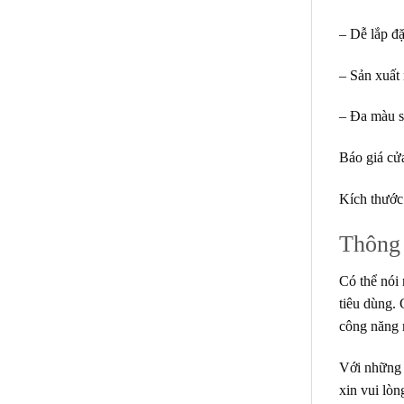
– Dễ lắp đặ
– Sản xuất
– Đa màu sắ
Báo giá cử
Kích thước 
Thông 
Có thể nói 
tiêu dùng. 
công năng 
Với những 
xin vui lòn