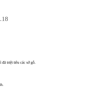
.18
ã triệt tiêu các sớ gỗ.
nh.