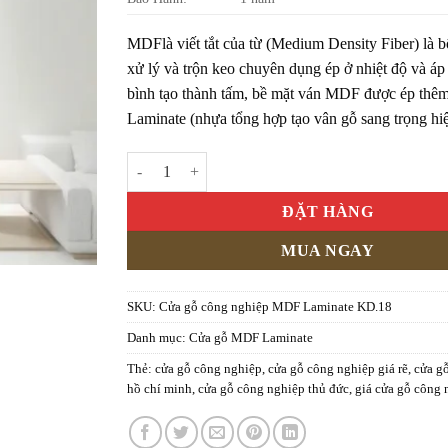
MDF
là viết tắt của từ (Medium Density Fiber) là 
xử lý và trộn keo chuyên dụng ép ở nhiệt độ và áp 
bình tạo thành tấm, bề mặt ván MDF được ép thêm
Laminate (nhựa tổng hợp tạo vân gỗ sang trọng hiệ
Cửa gỗ công nghiệp MDF Laminate KD.18 số lượng
ĐẶT HÀNG
MUA NGAY
SKU:
Cửa gỗ công nghiệp MDF Laminate KD.18
Danh mục:
Cửa gỗ MDF Laminate
Thẻ:
cửa gỗ công nghiệp
,
cửa gỗ công nghiệp giá rẽ
,
cửa g
hồ chí minh
,
cửa gỗ công nghiệp thủ đức
,
giá cửa gỗ công 