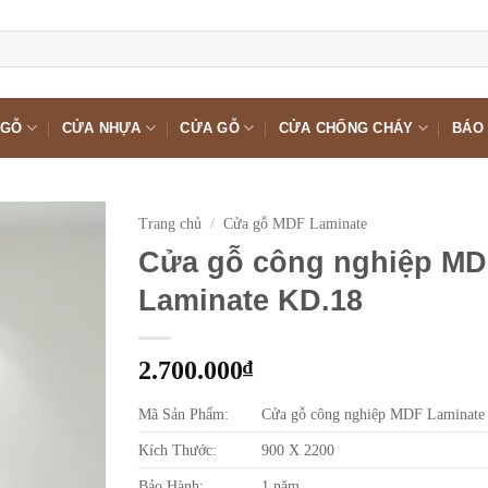
 GỖ
CỬA NHỰA
CỬA GỖ
CỬA CHỐNG CHÁY
BÁO 
Trang chủ
/
Cửa gỗ MDF Laminate
Cửa gỗ công nghiệp M
Laminate KD.18
2.700.000
₫
Mã Sản Phẩm:
Cửa gỗ công nghiệp MDF Laminate
Kích Thước:
900 X 2200
Bảo Hành:
1 năm