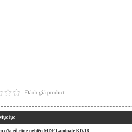
Đánh giá product
Mục lục
m cửa gỗ công nghiệp MDF Laminate KD.18