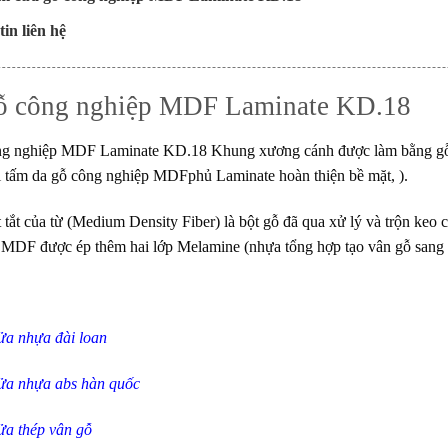
in liên hệ
ỗ công nghiệp MDF Laminate KD.18
ng nghiệp MDF Laminate KD.18
Khung xương cánh được làm bằng gỗ 
i tấm da
gỗ công nghiệp MDF
phủ Laminate hoàn thiện bề mặt, ).
ết tắt của từ (Medium Density Fiber) là bột gỗ đã qua xử lý và trộn keo 
 MDF được ép thêm hai lớp Melamine (nhựa tổng hợp tạo vân gỗ sang tr
ửa nhựa đài loan
ửa nhựa abs hàn quốc
ửa thép vân gỗ