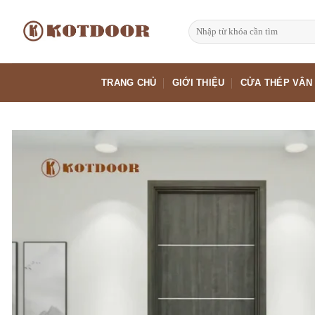
Bỏ
qua
Tìm
kiếm:
nội
dung
TRANG CHỦ
GIỚI THIỆU
CỬA THÉP VÂN