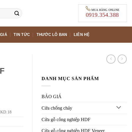
MUA HÀNG ONLINE
0919.354.388
GIÁ
TIN TỨC
THƯỚC LỖ BAN
LIÊN HỆ
DF
DANH MỤC SẢN PHẨM
BÁO GIÁ
Cửa chống cháy
 KD.18
Cửa gỗ công nghiệp HDF
Cửa gỗ công nghiệp HDF Veneer