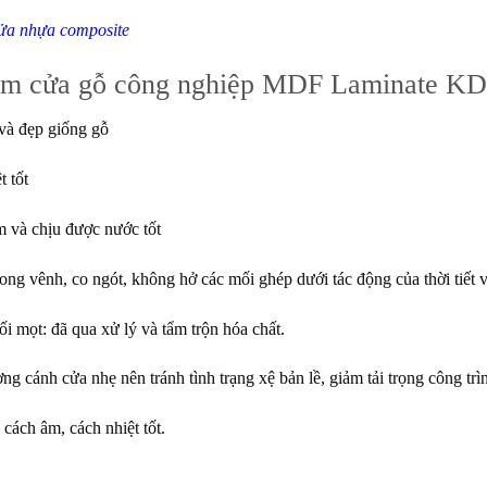
ửa nhựa composite
ểm cửa gỗ công nghiệp MDF Laminate KD
và đẹp giống gỗ
t tốt
 và chịu được nước tốt
g vênh, co ngót, không hở các mối ghép dưới tác động của thời tiết vì đ
 mọt: đã qua xử lý và tẩm trộn hóa chất.
ng cánh cửa nhẹ nên tránh tình trạng xệ bản lề, giảm tải trọng công trì
cách âm, cách nhiệt tốt.