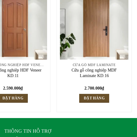
CỬA GỖ CÔNG NGHIỆP HDF VENEER
CỬA GỖ MDF LAMINATE
ông nghiệp HDF Veneer
Cửa gỗ công nghiệp MDF
KD.11
Laminate KD.16
2.590.000
₫
2.700.000
₫
ĐẶT HÀNG
ĐẶT HÀNG
THÔNG TIN HỖ TRỢ