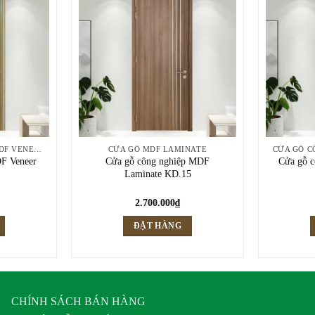
CỬA GỖ CÔNG NGHIỆP HDF VENEER
CỬA GỖ MDF LAMINATE
DF Veneer
Cửa gỗ công nghiệp MDF
Cửa gỗ c
Laminate KD.15
2.700.000
₫
ĐẶT HÀNG
CHÍNH SÁCH BÁN HÀNG