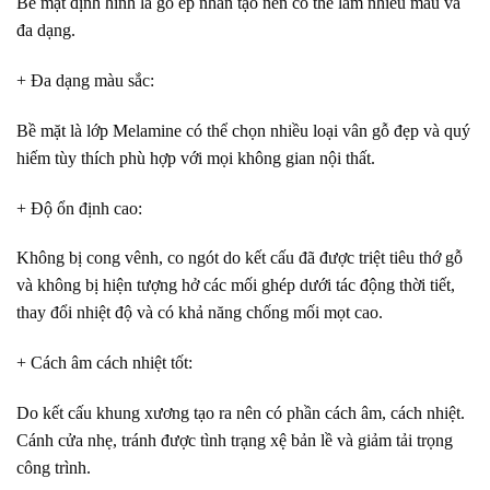
Bề mặt định hình là gỗ ép nhân tạo nên có thể làm nhiều mẫu và
đa dạng.
+ Đa dạng màu sắc
:
Bề mặt là lớp Melamine có thể chọn nhiều loại vân gỗ đẹp và quý
hiếm tùy thích phù hợp với mọi không gian nội thất.
+ Độ ổn định cao
:
Không bị cong vênh, co ngót do kết cấu đã được triệt tiêu thớ gỗ
và không bị hiện tượng hở các mối ghép dưới tác động thời tiết,
thay đổi nhiệt độ và có khả năng chống mối mọt cao.
+ Cách âm cách nhiệt tốt
:
Do kết cấu khung xương tạo ra nên có phần cách âm, cách nhiệt.
Cánh cửa nhẹ, tránh được tình trạng xệ bản lề và giảm tải trọng
công trình.