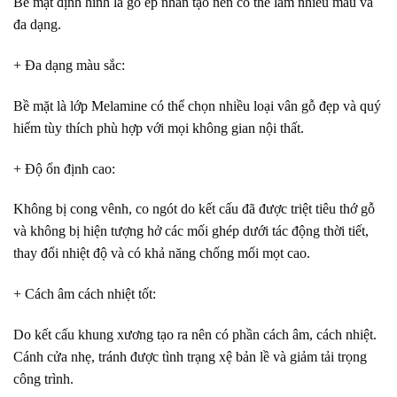
Bề mặt định hình là gỗ ép nhân tạo nên có thể làm nhiều mẫu và
đa dạng.
+ Đa dạng màu sắc
:
Bề mặt là lớp Melamine có thể chọn nhiều loại vân gỗ đẹp và quý
hiếm tùy thích phù hợp với mọi không gian nội thất.
+ Độ ổn định cao
:
Không bị cong vênh, co ngót do kết cấu đã được triệt tiêu thớ gỗ
và không bị hiện tượng hở các mối ghép dưới tác động thời tiết,
thay đổi nhiệt độ và có khả năng chống mối mọt cao.
+ Cách âm cách nhiệt tốt
:
Do kết cấu khung xương tạo ra nên có phần cách âm, cách nhiệt.
Cánh cửa nhẹ, tránh được tình trạng xệ bản lề và giảm tải trọng
công trình.