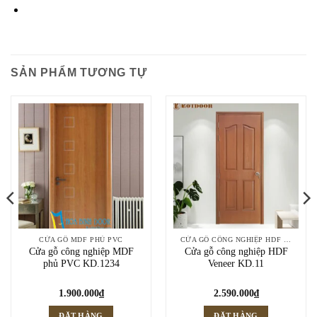
SẢN PHẨM TƯƠNG TỰ
CỬA GỖ MDF PHỦ PVC
CỬA GỖ CÔNG NGHIỆP HDF VENEER
Cửa gỗ công nghiệp MDF
Cửa gỗ công nghiệp HDF
phủ PVC KD.1234
Veneer KD.11
1.900.000
₫
2.590.000
₫
ĐẶT HÀNG
ĐẶT HÀNG