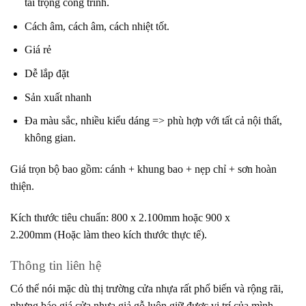
tải trọng công trình.
Cách âm, cách âm, cách nhiệt tốt.
Giá rẻ
Dễ lắp đặt
Sản xuất nhanh
Đa màu sắc, nhiều kiểu dáng => phù hợp với tất cả nội thất,
không gian.
Giá trọn bộ bao gồm: cánh + khung bao + nẹp chỉ + sơn hoàn
thiện.
Kích thước tiêu chuẩn: 800 x 2.100mm hoặc 900 x
2.200mm (Hoặc làm theo kích thước thực tế).
Thông tin liên hệ
Có thể nói mặc dù thị trường cửa nhựa rất phổ biến và rộng rãi,
nhưng báo giá cửa nhựa giả gỗ luôn giữ được vị trí của mình