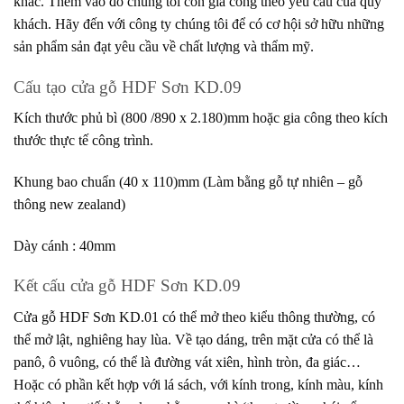
khác. Thêm vào đó chúng tôi còn gia công theo yêu cầu của quý
khách. Hãy đến với công ty chúng tôi để có cơ hội sở hữu những
sản phẩm sản đạt yêu cầu về chất lượng và thẩm mỹ.
Cấu tạo cửa gỗ HDF Sơn KD.09
Kích thước phủ bì (800 /890 x 2.180)mm hoặc gia công theo kích
thước thực tế công trình.
Khung bao chuẩn (40 x 110)mm (Làm bằng gỗ tự nhiên – gỗ
thông new zealand)
Dày cánh : 40mm
Kết cấu cửa gỗ HDF Sơn KD.09
Cửa gỗ HDF Sơn KD.01 có thể mở theo kiểu thông thường, có
thể mở lật, nghiêng hay lùa. Về tạo dáng, trên mặt cửa có thể là
panô, ô vuông, có thể là đường vát xiên, hình tròn, đa giác…
Hoặc có phần kết hợp với lá sách, với kính trong, kính màu, kính