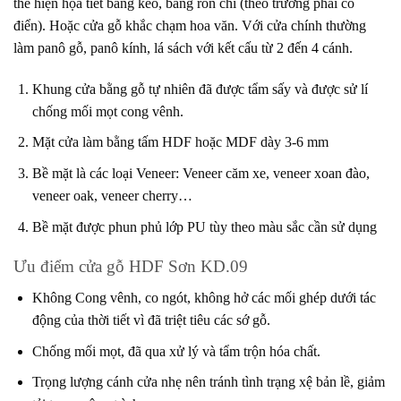
thể hiện họa tiết bằng keo, bằng ron chì (theo trường phái cổ
điển). Hoặc cửa gỗ khắc chạm hoa văn. Với cửa chính thường
làm panô gỗ, panô kính, lá sách với kết cấu từ 2 đến 4 cánh.
Khung cửa bằng gỗ tự nhiên đã được tẩm sấy và được sử lí
chống mối mọt cong vênh.
Mặt cửa làm bằng tấm HDF hoặc MDF dày 3-6 mm
Bề mặt là các loại Veneer: Veneer căm xe, veneer xoan đào,
veneer oak, veneer cherry…
Bề mặt được phun phủ lớp PU tùy theo màu sắc cần sử dụng
Ưu điểm cửa gỗ HDF Sơn KD.09
Không Cong vênh, co ngót, không hở các mối ghép dưới tác
động của thời tiết vì đã triệt tiêu các sớ gỗ.
Chống mối mọt, đã qua xử lý và tẩm trộn hóa chất.
Trọng lượng cánh cửa nhẹ nên tránh tình trạng xệ bản lề, giảm