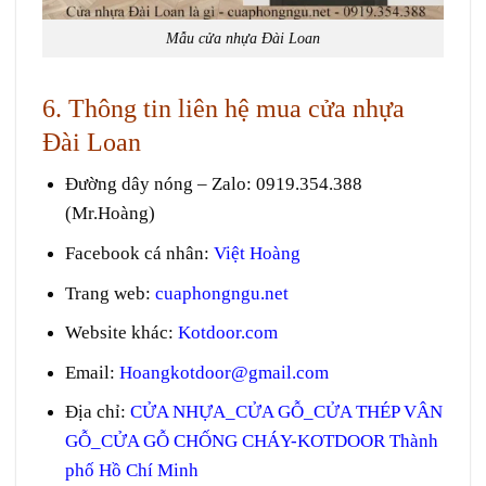
Mẫu cửa nhựa Đài Loan
6. Thông tin liên hệ mua cửa nhựa
Đài Loan
Đường dây nóng – Zalo
:
0919.354.388
(Mr.Hoàng)
Facebook cá nhân:
Việt Hoàng
Trang web
:
cuaphongngu.net
Website khác:
Kotdoor.com
Email:
Hoangkotdoor@gmail.com
Địa chỉ:
CỬA NHỰA_CỬA GỖ_CỬA THÉP VÂN
GỖ_CỬA GỖ CHỐNG CHÁY-KOTDOOR Thành
phố Hồ Chí Minh