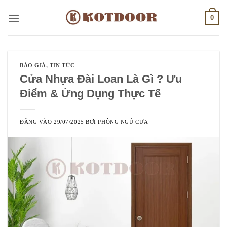
Bỏ
0
qua
nội
dung
BÁO GIÁ
,
TIN TỨC
Cửa Nhựa Đài Loan Là Gì ? Ưu
Điểm & Ứng Dụng Thực Tế
ĐĂNG VÀO
29/07/2025
BỞI
PHÒNG NGỦ CƯA