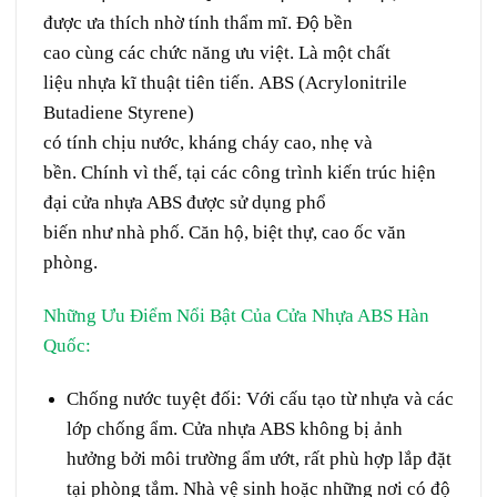
được
ưa thích
nhờ
tính
thẩm mĩ.
Độ bền
cao
cùng
các
chức năng
ưu việt
. Là một
chất
liệu
nhựa
kĩ thuật
tiên tiến.
ABS (Acrylonitrile
Butadiene Styrene)
có
tính
chịu
nước
,
kháng
cháy
cao
, nhẹ và
bền. Chính
vì thế
,
tại
các công trình
kiến trúc
hiện
đại cửa nhựa ABS được
sử dụng
phổ
biến
như
nhà
phố.
C
ăn hộ
,
biệt thự
,
cao ốc
văn
phòng.
Những Ưu Điểm Nổi Bật Của Cửa Nhựa ABS Hàn
Quốc:
Chống nước tuyệt đối:
Với cấu tạo từ nhựa và các
lớp chống ẩm. Cửa nhựa ABS không bị ảnh
hưởng bởi môi trường ẩm ướt, rất phù hợp lắp đặt
tại phòng tắm. Nhà vệ sinh hoặc những nơi có độ