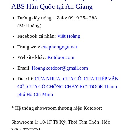
ABS Hàn Quốc tại An Giang
Đường dây nóng – Zalo
:
0919.354.388
(Mr.Hoàng)
Facebook cá nhân:
Việt Hoàng
Trang web
:
cuaphongngu.net
Website khác:
Kotdoor.com
Email:
Hoangkotdoor@gmail.com
Địa chỉ:
CỬA NHỰA_CỬA GỖ_CỬA THÉP VÂN
GỖ_CỬA GỖ CHỐNG CHÁY-KOTDOOR Thành
phố Hồ Chí Minh
* Hệ thống showroom thương hiệu Kotdoor:
Showroom 1:
10/1F Tô Ký, Thới Tam Thôn, Hóc
Môn, TP.HCM