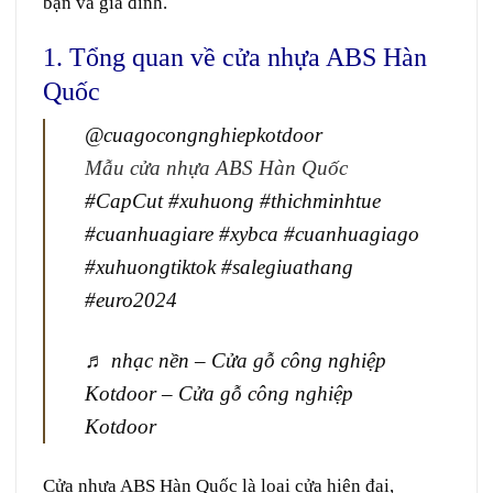
bạn và gia đình.
1. Tổng quan về cửa nhựa ABS Hàn
Quốc
@cuagocongnghiepkotdoor
Mẫu cửa nhựa ABS Hàn Quốc
#CapCut
#xuhuong
#thichminhtue
#cuanhuagiare
#xybca
#cuanhuagiago
#xuhuongtiktok
#salegiuathang
#euro2024
♬ nhạc nền – Cửa gỗ công nghiệp
Kotdoor – Cửa gỗ công nghiệp
Kotdoor
Cửa nhựa ABS Hàn Quốc
là
loại
cửa hiện đại,