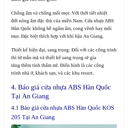
Chống
ẩm
và chống mối mọt: Với
thời tiết
nhiệt
đới
nóng ẩm
đặc thù
của miền Nam. Cửa nhựa ABS
Hàn Quốc không
hề
ngấm
ẩm
, cong vênh hay mối
mọt. Đ
ặc biệt
thích hợp
với
khí hậu
An Giang.
Thiết kế
hiện đại
,
sang trọng
: Đối với các công trình
thì
từ mẫu
mã và
thiết kế
sang trọng
sẽ
gia
tăng
thêm tính
thẩm mĩ.
Đ
iển hình
là các
công
trình
nhà
ở
,
khách sạn
, và các khu resort.
4. Báo giá cửa nhựa ABS Hàn Quốc
Tại An Giang
4.1 Báo giá cửa nhựa ABS Hàn Quốc KOS
205 Tại An Giang