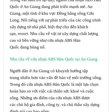
Quốc
ở
An Giang đang phát triển mạnh mẽ. An
Giang, một tỉnh
ở
khu vực
Đồng bằng sông Cửu
Long. N
ổi tiếng
với sự phát triển của các công trình
xây dựng từ nhà
phố
,
biệt thự
cho đến khách
sạn,
resort
. Nhu cầu
về
vật tư
xây dựng chất lượng
cao và
bền vững
như cửa nhựa ABS Hàn
Quốc
đang
bùng nổ
.
Nhu cầu
về
cửa nhựa ABS Hàn Quốc tại An Giang
Người dân
ở
An Giang có
khuynh hướng
tập
trung
nhiều hơn vào
vấn đề
bảo vệ
môi trường
sống.
Trong đó cửa nhựa ABS Hàn Quốc là một lựa chọn
hoàn hảo
so
với
việc
cải thiện
sức khoẻ
và
cuộc
sống
. Những ưu điểm của cửa nhựa ABS được
các
chủ hộ
gia đình,
công ty
, và
chủ thầu
xây dựng
đánh giá cao
bao gồm
: