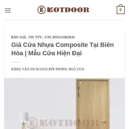
Bỏ
0
qua
nội
dung
BÁO GIÁ
,
TIN TỨC
,
UNCATEGORIZED
Giá Cửa Nhựa Composite Tại Biên
Hòa | Mẫu Cửa Hiện Đại
ĐĂNG VÀO
09/10/2024
BỞI
PHÒNG NGỦ CƯA