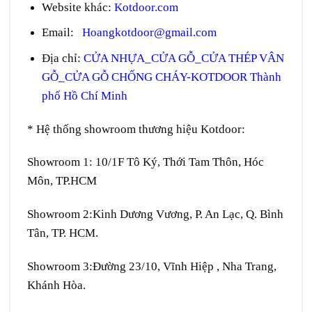
Website khác:
Kotdoor.com
Email:
Hoangkotdoor@gmail.com
Địa chỉ:
CỬA NHỰA_CỬA GỖ_CỬA THÉP VÂN
GỖ_CỬA GỖ CHỐNG CHÁY-KOTDOOR Thành
phố Hồ Chí Minh
* Hệ thống showroom thương hiệu Kotdoor:
Showroom 1:
10/1F Tô Ký, Thới Tam Thôn, Hóc
Môn, TP.HCM
Showroom 2:
Kinh Dương Vương, P. An Lạc, Q. Bình
Tân, TP. HCM.
Showroom 3:
Đường 23/10, Vĩnh Hiệp , Nha Trang,
Khánh Hòa.