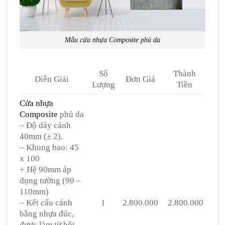
Mẫu cửa nhựa Composite phủ da
Số
Thành
Diễn Giải
Đơn Giá
Lượng
Tiền
Cửa nhựa
Composite
phủ da
– Độ dày cánh
40mm (± 2).
– Khung bao: 45
x 100
+ Hệ 90mm áp
dụng tường (90 –
110mm)
– Kết cấu cánh
1
2.800.000
2.800.000
bằng nhựa đúc,
được làm từ bột