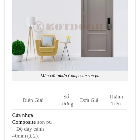
Mẫu cửa nhựa Composite sơn pu
Số
Thành
Diễn Giải
Đơn Giá
Lượng
Tiền
Cửa nhựa
Composite
sơn pu
– Độ dày cánh
40mm (± 2).