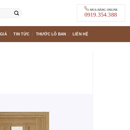
MUA HÀNG ONLINE
0919.354.388
GIÁ
TIN TỨC
THƯỚC LỖ BAN
LIÊN HỆ