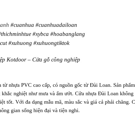
hanh
#cuanhua
#cuanhuadailoan
#thichminhtue
#xybca
#hoabanglang
cut
#xuhuong
#xuhuongtiktok
ệp Kotdoor – Cửa gỗ công nghiệp
m từ nhựa PVC cao cấp, có nguồn gốc từ Đài Loan. Sản phẩm 
tiết khắc nghiệt như mưa và ẩm ướt. Cửa nhựa Đài Loan không
iệt tốt. Với đa dạng mẫu mã, màu sắc và giá cả phải chăng. 
ông gian sống hiện đại và tiện nghi.