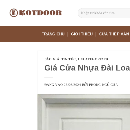
Bỏ
qua
Tìm
kiếm:
nội
dung
TRANG CHỦ
GIỚI THIỆU
CỬA THÉP VÂN
BÁO GIÁ
,
TIN TỨC
,
UNCATEGORIZED
Giá Cửa Nhựa Đài Loa
ĐĂNG VÀO
22/06/2024
BỞI
PHÒNG NGỦ CƯA