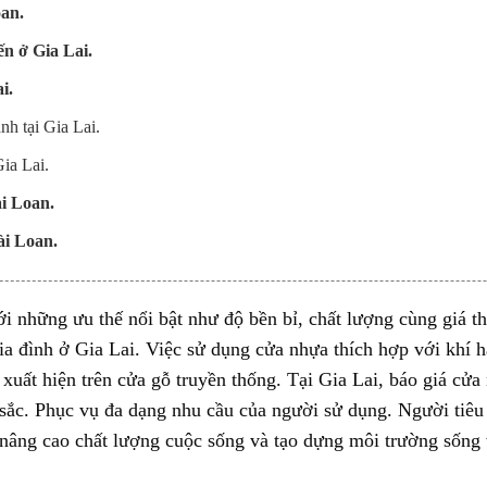
an.
ến ở Gia Lai.
i.
h tại Gia Lai.
ia Lai.
ài Loan.
ài Loan.
ới những
ưu thế
nổi bật
như
độ
bền bỉ
,
chất lượng
cùng
giá t
ia đình
ở
Gia Lai. Việc
sử dụng
cửa nhựa
thích hợp
với khí h
xuất hiện
trên
cửa gỗ truyền thống. Tại
Gia Lai
,
báo giá
cửa
sắc.
P
hục vụ
đa dạng nhu cầu của người
sử dụng
. Người tiê
nâng cao chất lượng cuộc sống và
tạo dựng
môi trường
sống