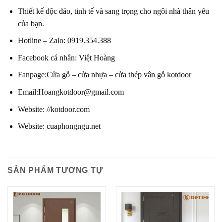
Thiết kế độc đáo, tinh tế và sang trọng cho ngôi nhà thân yêu
của bạn.
Hotline – Zalo
:
0919.354.388
Facebook cá nhân:
Việt Hoàng
Fanpage
:
Cửa gỗ – cửa nhựa – cửa thép vân gỗ kotdoor
Email:
Hoangkotdoor@gmail.com
Website:
//kotdoor.com
Website:
cuaphongngu.net
SẢN PHẨM TƯƠNG TỰ