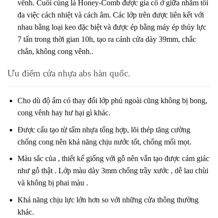
vênh. Cuối cùng là Honey-Comb được gia cố ở giữa nhằm tối
đa việc cách nhiệt và cách âm. Các lớp trên được liên kết với
nhau bằng loại keo đặc biệt và được ép bằng máy ép thủy lực
7 tấn trong thời gian 10h, tạo ra cánh cửa dày 39mm, chắc
chắn, không cong vênh..
Ưu điểm cửa nhựa abs hàn quốc.
Cho dù độ ẩm có thay đổi lớp phủ ngoài cũng không bị bong,
cong vênh hay hư hại gì khác.
Được cấu tạo từ tấm nhựa tổng hợp, lõi thép tăng cường
chống cong nên khả năng chịu nước tốt, chống mối mọt.
Màu sắc của , thiết kế giống với gỗ nên vẫn tạo được cảm giác
như gỗ thật . Lớp màu dày 3mm chống trầy xước , dễ lau chùi
và không bị phai màu .
Khả năng chịu lực lớn hơn so với những cửa thông thường
khác.