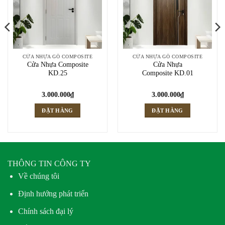
CỬA NHỰA GỖ COMPOSITE
CỬA NHỰA GỖ COMPOSITE
Cửa Nhựa Composite
Cửa Nhựa
KD.25
Composite KD.01
3.000.000
₫
3.000.000
₫
ĐẶT HÀNG
ĐẶT HÀNG
THÔNG TIN CÔNG TY
Về chúng tôi
Định hướng phát triển
Chính sách đại lý