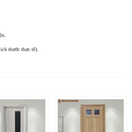
̣n.
ch thước thực tế).