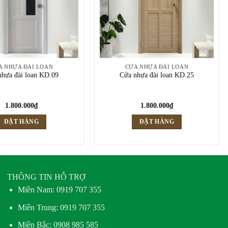
A NHỰA ĐÀI LOAN
CỬA NHỰA ĐÀI LOAN
nhựa đài loan KD.09
Cửa nhựa đài loan KD.25
1.800.000
₫
1.800.000
₫
ĐẶT HÀNG
ĐẶT HÀNG
THÔNG TIN HỖ TRỢ
Miền Nam:
0919 707 355
Miền Trung:
0919 707 355
Miền Bắc:
0908 985 585