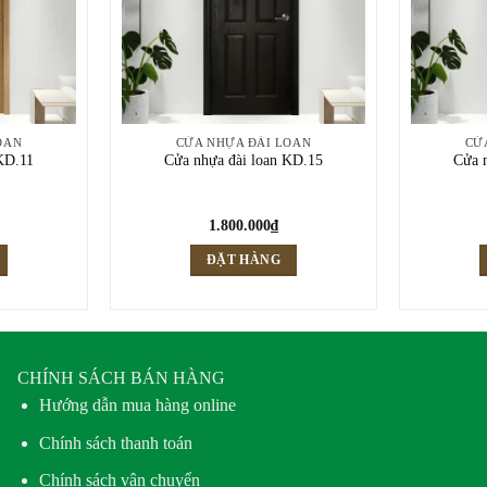
OAN
CỬA NHỰA ĐÀI LOAN
CỬ
KD.11
Cửa nhựa đài loan KD.15
Cửa 
1.800.000
₫
ĐẶT HÀNG
CHÍNH SÁCH BÁN HÀNG
Hướng dẫn mua hàng online
Chính sách thanh toán
Chính sách vận chuyển