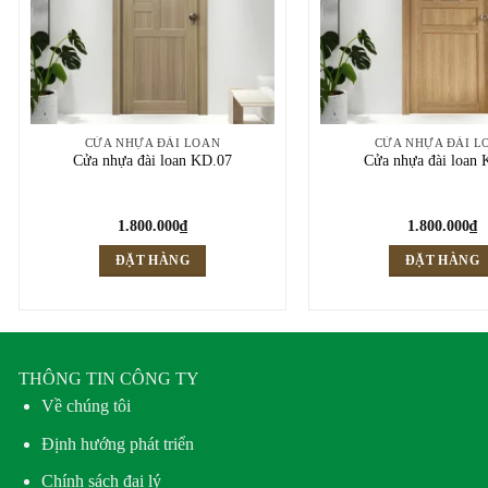
CỬA NHỰA ĐÀI LOAN
CỬA NHỰA ĐÀI L
Cửa nhựa đài loan KD.07
Cửa nhựa đài loan 
1.800.000
₫
1.800.000
₫
ĐẶT HÀNG
ĐẶT HÀNG
THÔNG TIN CÔNG TY
Về chúng tôi
Định hướng phát triển
Chính sách đại lý