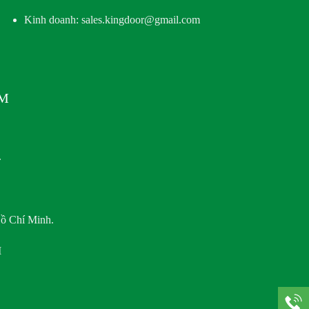
Kinh doanh: sales.kingdoor@gmail.com
AM
.
ồ Chí Minh.
M