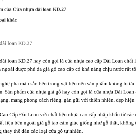
m của Cửa nhựa đài loan KD.27
loại khác
đài loan KD.27
đài loan
KD.27 hay còn gọi là cửa nhựa cao cấp Đài Loan chất li
n ngoài được phủ da giả gỗ cao cấp có khả năng chịu nước rất t
ghệ pha màu sẳn bên trong vật liệu nên sản phẩm không bị tách
ên. Sản phẩm cửa nhựa giả gỗ hay còn gọi là cửa nhựa Đài Loan cải 
ạng, mang phong cách riêng, gần gũi với thiên nhiên, đẹp hiện đ
 Cao Cấp
Đài Loan
với chất liệu nhựa cao cấp nhập khẩu từ các 
hất liệu bên ngoài giả gỗ tạo cảm giác giống như gỗ thật, khôn
thay thế dần các loại cửa gỗ tự nhiên.