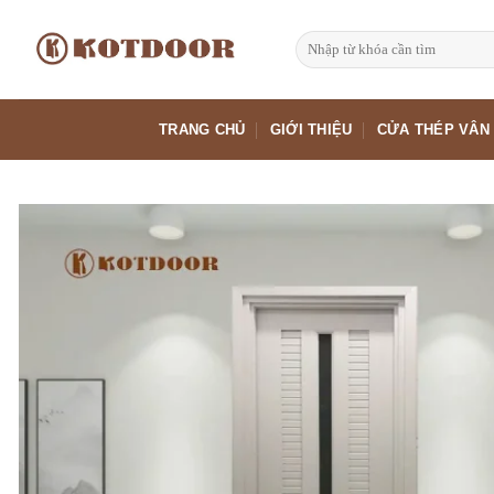
Bỏ
qua
Tìm
kiếm:
nội
dung
TRANG CHỦ
GIỚI THIỆU
CỬA THÉP VÂN