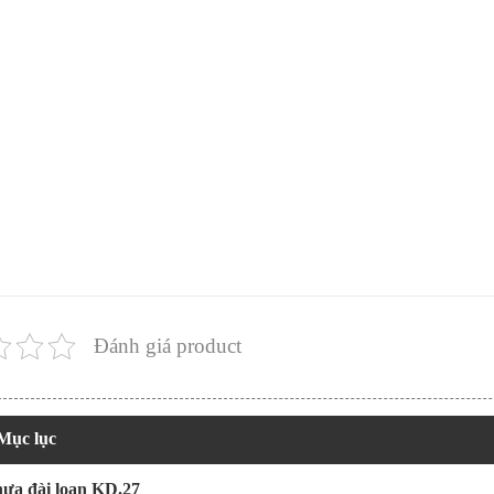
Đánh giá product
Mục lục
ựa đài loan KD.27