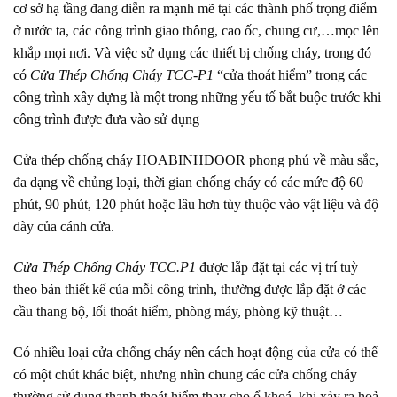
cơ sở hạ tầng đang diễn ra mạnh mẽ tại các thành phố trọng điểm
ở nước ta, các công trình giao thông, cao ốc, chung cư,…mọc lên
khắp mọi nơi. Và việc sử dụng các thiết bị chống cháy, trong đó
có
Cửa Thép Chống Cháy TCC-P1
“cửa thoát hiểm” trong các
công trình xây dựng là một trong những yếu tố bắt buộc trước khi
công trình được đưa vào sử dụng
Cửa thép chống cháy
HOABINHDOOR
phong phú về màu sắc,
đa dạng về chủng loại, thời gian chống cháy có các mức độ 60
phút, 90 phút, 120 phút hoặc lâu hơn tùy thuộc vào vật liệu và độ
dày của cánh cửa.
Cửa Thép Chống Cháy TCC.P1
được lắp đặt tại các vị trí tuỳ
theo bản thiết kế của mỗi công trình, thường được lắp đặt ở các
cầu thang bộ, lối thoát hiểm, phòng máy, phòng kỹ thuật…
Có nhiều loại cửa chống cháy nên cách hoạt động của cửa có thể
có một chút khác biệt, nhưng nhìn chung các cửa chống cháy
thường sử dụng thanh thoát hiểm thay cho ổ khoá, khi xảy ra hoả