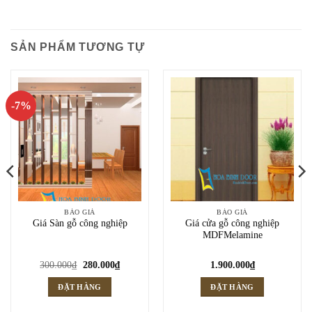
SẢN PHẨM TƯƠNG TỰ
-7%
BÁO GIÁ
BÁO GIÁ
Giá Sàn gỗ công nghiệp
Giá cửa gỗ công nghiệp
MDFMelamine
Giá
Giá
300.000
₫
280.000
₫
1.900.000
₫
gốc
hiện
là:
tại
ĐẶT HÀNG
ĐẶT HÀNG
300.000₫.
là:
280.000₫.