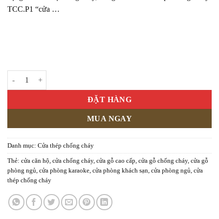
TCC.P1 “cửa …
CỬA THÉP CHỐNG CHÁY MẪU P1 số lượng
ĐẶT HÀNG
MUA NGAY
Danh mục:
Cửa thép chống cháy
Thẻ:
cửa căn hộ
,
cửa chống cháy
,
cửa gỗ cao cấp
,
cửa gỗ chống cháy
,
cửa gỗ
phòng ngủ
,
cửa phòng karaoke
,
cửa phòng khách sạn
,
cửa phòng ngủ
,
cửa
thép chống cháy