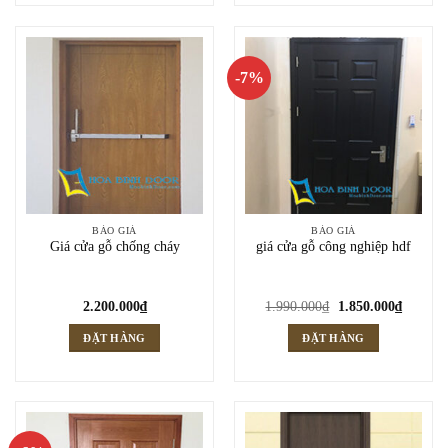
-7%
BÁO GIÁ
BÁO GIÁ
Giá cửa gỗ chống cháy
giá cửa gỗ công nghiệp hdf
Giá
Giá
2.200.000
₫
1.990.000
₫
1.850.000
₫
gốc
hiện
là:
tại
ĐẶT HÀNG
ĐẶT HÀNG
1.990.000₫.
là:
1.850.0