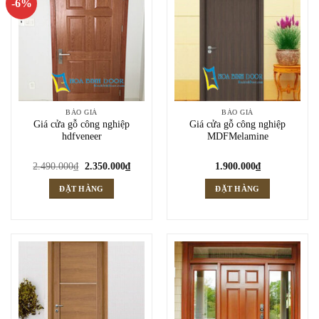
-6%
BÁO GIÁ
BÁO GIÁ
Giá cửa gỗ công nghiệp
Giá cửa gỗ công nghiệp
hdfveneer
MDFMelamine
Giá
Giá
2.490.000
₫
2.350.000
₫
1.900.000
₫
gốc
hiện
là:
tại
ĐẶT HÀNG
ĐẶT HÀNG
2.490.000₫.
là:
2.350.000₫.