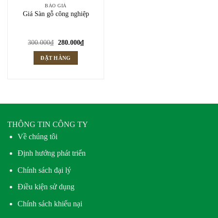
BÁO GIÁ
Giá Sàn gỗ công nghiệp
Giá
Giá
300.000
₫
280.000
₫
gốc
hiện
là:
tại
ĐẶT HÀNG
300.000₫.
là:
280.000₫.
THÔNG TIN CÔNG TY
Về chúng tôi
Định hướng phát triển
Chính sách đại lý
Điều kiện sử dụng
Chính sách khiếu nại