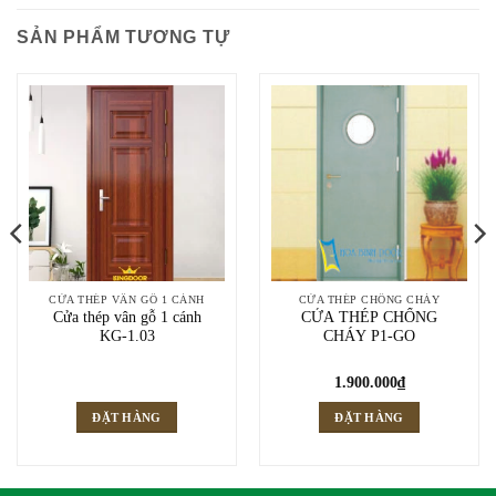
SẢN PHẨM TƯƠNG TỰ
CỬA THÉP VÂN GỖ 1 CÁNH
CỬA THÉP CHỐNG CHÁY
Cửa thép vân gỗ 1 cánh
CỬA THÉP CHỐNG
KG-1.03
CHÁY P1-GO
1.900.000
₫
ĐẶT HÀNG
ĐẶT HÀNG