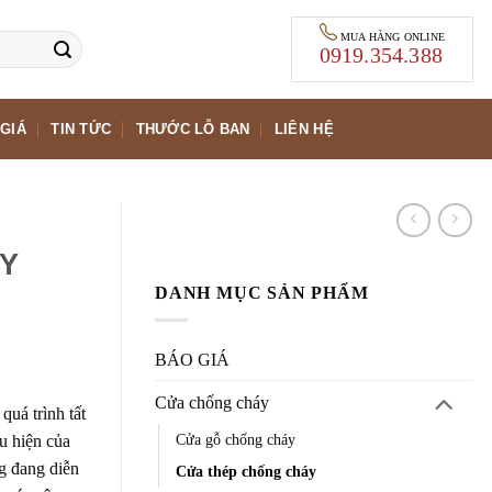
MUA HÀNG ONLINE
0919.354.388
GIÁ
TIN TỨC
THƯỚC LỖ BAN
LIÊN HỆ
Y
DANH MỤC SẢN PHẨM
BÁO GIÁ
Cửa chống cháy
uá trình tất
Cửa gỗ chống cháy
ểu hiện của
ng đang diễn
Cửa thép chống cháy