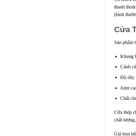
thanh thoát
(bình thườn
Cửa 
Sản phẩm
Khung b
Cánh cử
Độ dày
Joint c
Chất ch
Cửa thép c
chất lượng
Giá trọn bô