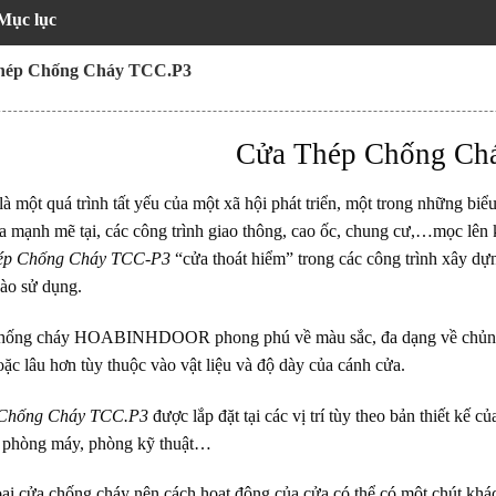
Mục lục
hép Chống Cháy TCC.P3
Cửa Thép Chống Ch
là một quá trình tất yếu của một xã hội phát triển, một trong những biểu 
a mạnh mẽ tại, các công trình giao thông, cao ốc, chung cư,…mọc lên k
ép Chống Cháy TCC-P3
“cửa thoát hiểm” trong các công trình xây dựn
vào sử dụng.
chống cháy
HOABINHDOOR
phong phú về màu sắc, đa dạng về chủng 
ặc lâu hơn tùy thuộc vào vật liệu và độ dày của cánh cửa.
Chống Cháy TCC.P3
được lắp đặt tại các vị trí tùy theo bản thiết kế c
, phòng máy, phòng kỹ thuật…
oại cửa chống cháy nên cách hoạt động của cửa có thể có một chút khá