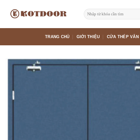
Bỏ
qua
Tìm
kiếm:
nội
dung
TRANG CHỦ
GIỚI THIỆU
CỬA THÉP VÂN