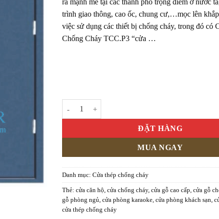
ra mạnh mẽ tại các thành phố trọng điểm ở nước ta
trình giao thông, cao ốc, chung cư,…mọc lên khắp
việc sử dụng các thiết bị chống cháy, trong đó có
Chống Cháy TCC.P3 “cửa …
CỬA THÉP CHỐNG CHÁY MẪU P3 số lượng
ĐẶT HÀNG
MUA NGAY
Danh mục:
Cửa thép chống cháy
Thẻ:
cửa căn hộ
,
cửa chống cháy
,
cửa gỗ cao cấp
,
cửa gỗ c
gỗ phòng ngủ
,
cửa phòng karaoke
,
cửa phòng khách sạn
,
c
cửa thép chống cháy