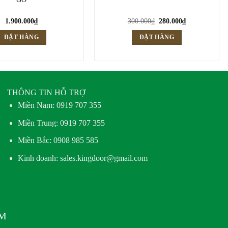
Giá
Giá
1.900.000
₫
300.000
₫
280.000
₫
gốc
hiện
là:
tại
ĐẶT HÀNG
ĐẶT HÀNG
300.000₫.
là:
280.000₫.
THÔNG TIN HỖ TRỢ
Miền Nam:
0919 707 355
Miền Trung:
0919 707 355
Miền Bắc:
0908 985 585
Kinh doanh: sales.kingdoor@gmail.com
AM