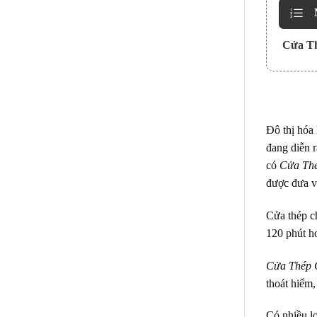
Cửa T
Đô thị hóa 
đang diễn r
có
Cửa Th
được đưa 
Cửa thép 
120 phút ho
Cửa Thép 
thoát hiểm
Có nhiều l