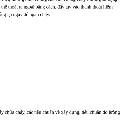
thể thoát ra ngoài bằng cách, đẩy tay vào thanh thoát hiểm
óng lại ngay để ngăn cháy.
y chữa cháy, các tiêu chuẩn về xây dựng, tiêu chuẩn đo lường