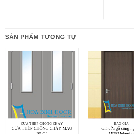
SẢN PHẨM TƯƠNG TỰ
CỬA THÉP CHỐNG CHÁY
BÁO GIÁ
CỬA THÉP CHỐNG CHÁY MẪU
Giá cửa gỗ công n
P3-G2
MDFMelamin