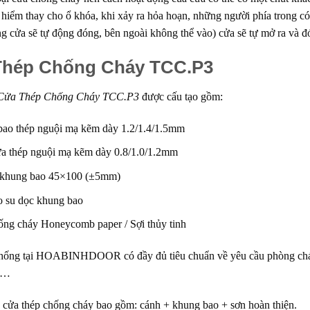
 hiểm thay cho ổ khóa, khi xảy ra hỏa hoạn, những người phía trong có 
g cửa sẽ tự động đóng, bên ngoài không thể vào) cửa sẽ tự mở ra và đ
Thép Chống Cháy TCC.P3
Cửa Thép Chống Cháy TCC.P3
được cấu tạo gồm:
ao thép nguội mạ kẽm dày 1.2/1.4/1.5mm
a thép nguội mạ kẽm dày 0.8/1.0/1.2mm
 khung bao 45×100 (±5mm)
ao su dọc khung bao
ống cháy Honeycomb paper / Sợi thủy tinh
hống tại
HOABINHDOOR
có đầy đủ tiêu chuẩn về yêu cầu phòng chá
,…
̣ cửa thép chống cháy bao gồm: cánh + khung bao + sơn hoàn thiện.