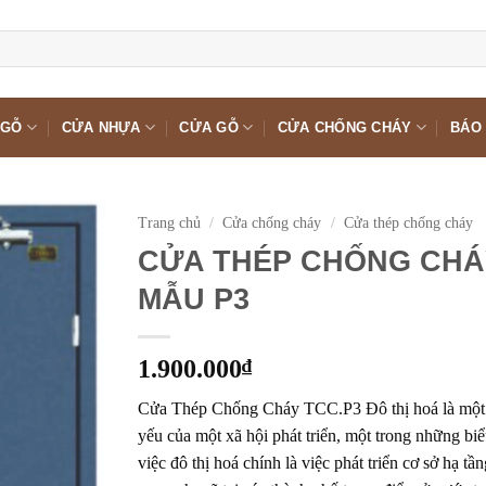
 GỖ
CỬA NHỰA
CỬA GỖ
CỬA CHỐNG CHÁY
BÁO 
Trang chủ
/
Cửa chống cháy
/
Cửa thép chống cháy
CỬA THÉP CHỐNG CHÁ
MẪU P3
1.900.000
₫
Cửa Thép Chống Cháy TCC.P3 Đô thị hoá là một q
yếu của một xã hội phát triển, một trong những bi
việc đô thị hoá chính là việc phát triển cơ sở hạ tầ